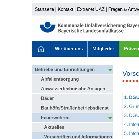
Startseite
|
Kontakt
|
Extranet UAZ
|
Fragen & Antw
Wir über uns
Mitglieder
Präven
Betriebe und Einrichtungen
Vorsc
Abfallentsorgung
Abwassertechnische Anlagen
1. DGU
Bäder
2. Grun
Bauhöfe/Straßenbetriebsdienst
3. DGU
Feuerwehren
4. Inf
Aktuelles
5. Inf
Vorschriften und Informationen