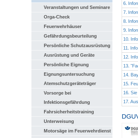
6. Inf
Veranstaltungen und Seminare
7. Inf
Orga-Check
8. In
Feuerwehrhäuser
9. Inf
Gefährdungsbeurteilung
10. In
Persönliche Schutzausrüstung
11. In
Ausrüstung und Geräte
12. In
Persönliche Eignung
13. "F
Eignungsuntersuchung
14. Ba
Atemschutzgeräteträger
15. Feu
16. Si
Vorsorge bei
17. Aus
Infektionsgefährdung
Fahrsicherheitstraining
DGUV
Unterweisung
Motorsäge im Feuerwehrdienst