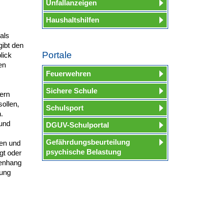
Unfallanzeigen
Haushaltshilfen
als
gibt den
Portale
lick
en
Feuerwehren
Sichere Schule
ern
ollen,
Schulsport
.
 und
DGUV-Schulportal
Gefährdungsbeurteilung
ten und
psychische Belastung
gt oder
menhang
lung