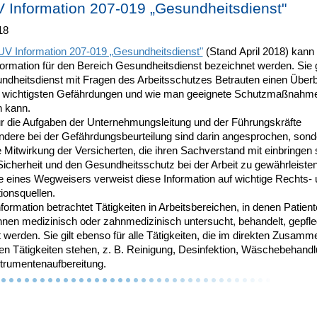
Information 207-019 „Gesundheitsdienst"
18
V Information 207-019 „Gesundheitsdienst"
(Stand April 2018) kann 
formation für den Bereich Gesundheitsdienst bezeichnet werden. Sie 
ndheitsdienst mit Fragen des Arbeitsschutzes Betrauten einen Überb
e wichtigsten Gefährdungen und wie man geeignete Schutzmaßnahm
n kann.
ur die Aufgaben der Unternehmungsleitung und der Führungskräfte
ndere bei der Gefährdungsbeurteilung sind darin angesprochen, sond
 Mitwirkung der Versicherten, die ihren Sachverstand mit einbringen s
icherheit und den Gesundheitsschutz bei der Arbeit zu gewährleisten
e eines Wegweisers verweist diese Information auf wichtige Rechts-
ionsquellen.
formation betrachtet Tätigkeiten in Arbeitsbereichen, in denen Patien
nnen medizinisch oder zahnmedizinisch untersucht, behandelt, gepfle
 werden. Sie gilt ebenso für alle Tätigkeiten, die im direkten Zusam
sen Tätigkeiten stehen, z. B. Reinigung, Desinfektion, Wäschebehand
strumentenaufbereitung.