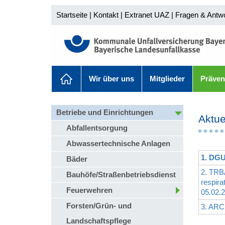
Startseite
|
Kontakt
|
Extranet UAZ
|
Fragen & Antw
Wir über uns
Mitglieder
Präven
Betriebe und Einrichtungen
Aktue
Abfallentsorgung
Abwassertechnische Anlagen
1. DGU
Bäder
2. TRBA
Bauhöfe/Straßenbetriebsdienst
respira
Feuerwehren
05.02.2
Forsten/Grün- und
3. ARCH
Landschaftspflege