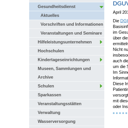
DGUV 
Gesundheitsdienst
April 20
Aktuelles
Die
DGU
Vorschriften und Informationen
Basisin
im Gesu
Veranstaltungen und Seminare
über di
Hilfeleistungsunternehmen
ermittel
Nicht n
Hochschulen
insbeso
Kindertageseinrichtungen
auch die
um die S
Museen, Sammlungen und
Im Sinn
Archive
Informat
Diese In
Schulen
Patienti
Sparkassen
versorgt
mit die
Veranstaltungsstätten
oder In
Verwaltung
Wasserversorgung