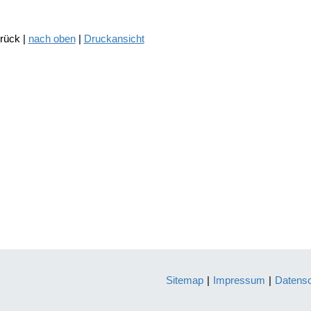
urück |
nach oben
|
Druckansicht
Sitemap
|
Impressum
|
Datens