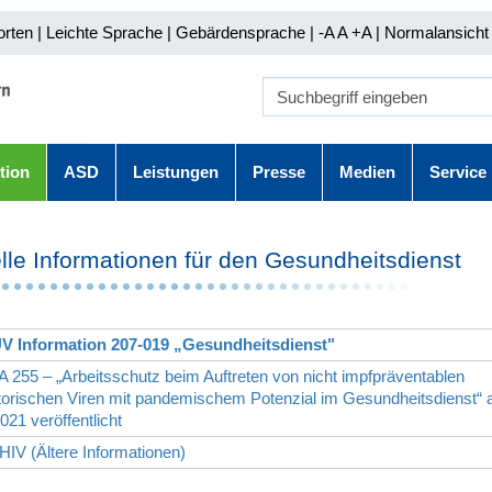
orten
|
Leichte Sprache
|
Gebärdensprache
| -A A
+A |
Normalansicht 
tion
ASD
Leistungen
Presse
Medien
Service
lle Informationen für den Gesundheitsdienst
V Information 207-019 „Gesundheitsdienst"
 255 – „Arbeitsschutz beim Auftreten von nicht impfpräventablen
torischen Viren mit pandemischem Potenzial im Gesundheitsdienst“
021 veröffentlicht
IV (Ältere Informationen)