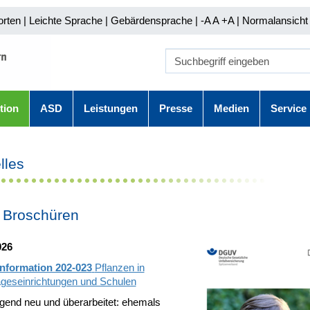
orten
|
Leichte Sprache
|
Gebärdensprache
| -A A
+A |
Normalansicht 
tion
ASD
Leistungen
Presse
Medien
Service
lles
 Broschüren
026
nformation 202-023
Pflanzen in
ageseinrichtungen und Schulen
gend neu und überarbeitet: ehemals