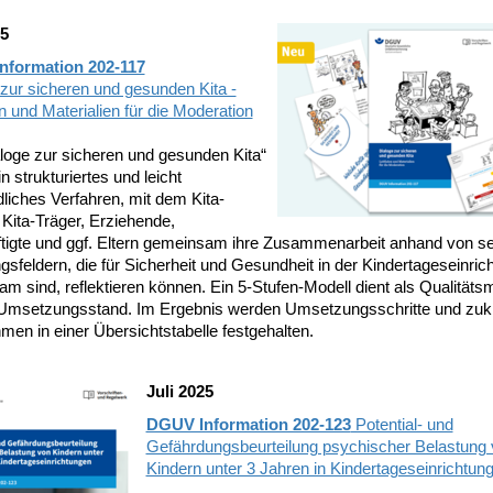
25
nformation 202-117
 zur sicheren und gesunden Kita -
n und Materialien für die Moderation
aloge zur sicheren und gesunden Kita“
in strukturiertes und leicht
liches Verfahren, mit dem Kita-
 Kita-Träger, Erziehende,
tigte und ggf. Eltern gemeinsam ihre Zusammenarbeit anhand von s
sfeldern, die für Sicherheit und Gesundheit in der Kindertageseinric
m sind, reflektieren können. Ein 5-Stufen-Modell dient als Qualität
 Umsetzungsstand. Im Ergebnis werden Umsetzungsschritte und zukü
en in einer Übersichtstabelle festgehalten.
Juli 2025
DGUV Information 202-123
Potential- und
Gefährdungsbeurteilung psychischer Belastung
Kindern unter 3 Jahren in Kindertageseinrichtun