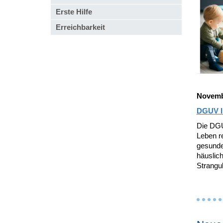
Erste Hilfe
Erreichbarkeit
Novemb
DGUV I
Die DGU
Leben re
gesunde
häuslic
Strangul