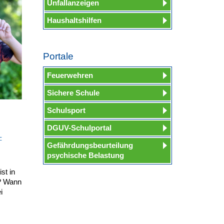
Unfallanzeigen
Haushaltshilfen
Portale
Feuerwehren
Sichere Schule
Schulsport
DGUV-Schulportal
-
Gefährdungsbeurteilung
psychische Belastung
st in
t? Wann
i