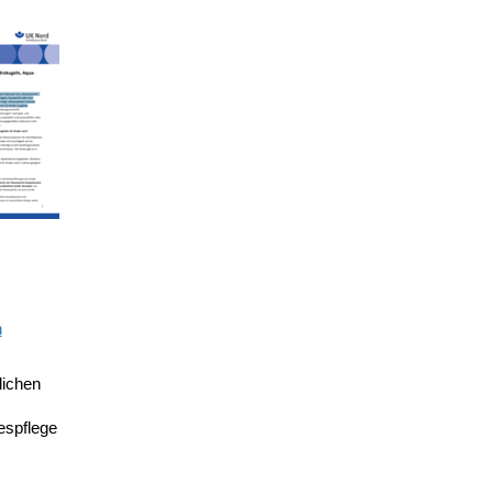
m
lichen
espflege