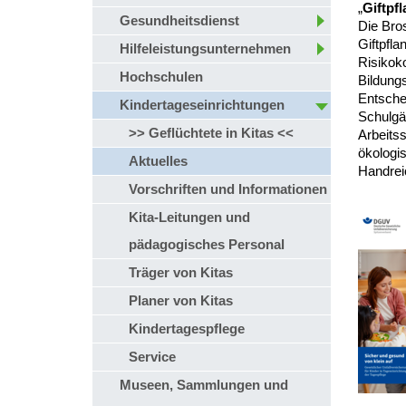
„
Giftpf
Gesundheitsdienst
Die Bros
Giftpfla
Hilfeleistungsunternehmen
Risikok
Hochschulen
Bildungs
Entschei
Kindertageseinrichtungen
Schulgä
>> Geflüchtete in Kitas <<
Arbeitss
ökologis
Aktuelles
Handrei
Vorschriften und Informationen
Kita-Leitungen und
pädagogisches Personal
Träger von Kitas
Planer von Kitas
Kindertagespflege
Service
Museen, Sammlungen und