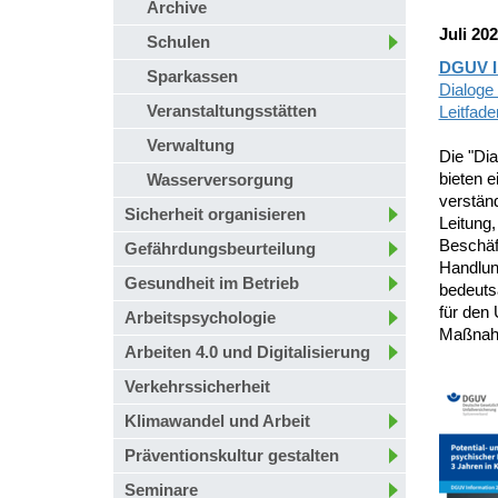
Archive
Juli 20
Schulen
DGUV I
Sparkassen
Dialoge
Veranstaltungsstätten
Leitfade
Verwaltung
Die "Di
bieten e
Wasserversorgung
verständ
Sicherheit organisieren
Leitung,
Beschäf
Gefährdungsbeurteilung
Handlung
Gesundheit im Betrieb
bedeutsa
für den
Arbeitspsychologie
Maßnahm
Arbeiten 4.0 und Digitalisierung
Verkehrssicherheit
Klimawandel und Arbeit
Präventionskultur gestalten
Seminare