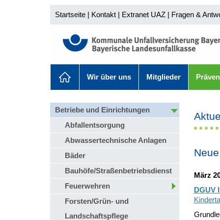
Startseite
|
Kontakt
|
Extranet UAZ
|
Fragen & Antw
Wir über uns
Mitglieder
Präven
Betriebe und Einrichtungen
Aktue
Abfallentsorgung
Abwassertechnische Anlagen
Neue
Bäder
Bauhöfe/Straßenbetriebsdienst
März 2
Feuerwehren
DGUV I
Kindert
Forsten/Grün- und
Grundle
Landschaftspflege