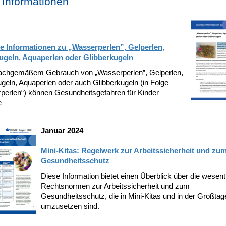
Informationen
e Informationen zu „Wasserperlen”, Gelperlen,
geln, Aquaperlen oder Glibberkugel
n
achgemäßem Gebrauch von „Wasserperlen”, Gelperlen,
geln, Aquaperlen oder auch Glibberkugeln (in Folge
perlen“) können Gesundheitsgefahren für Kinder
e
Januar 2024
Mini-Kitas: Regelwerk zur Arbeitssicherheit und zu
Gesundheitsschutz
Diese Information bietet einen Überblick über die wesent
Rechtsnormen zur Arbeitssicherheit und zum
Gesundheitsschutz, die in Mini-Kitas und in der Großtag
umzusetzen sind.