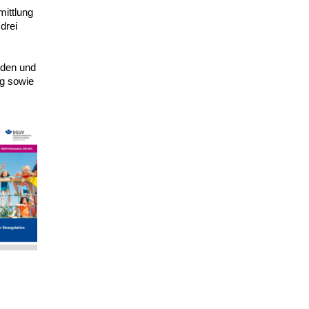
mittlung
drei
den und
ng sowie