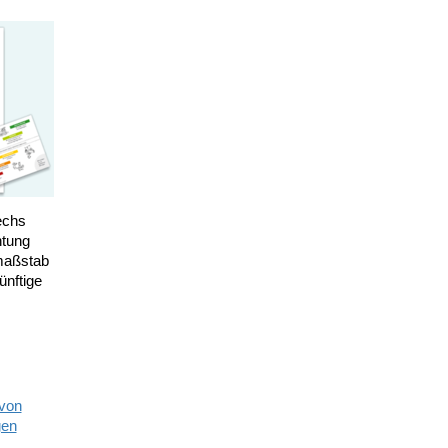
echs
htung
smaßstab
nftige
 von
gen