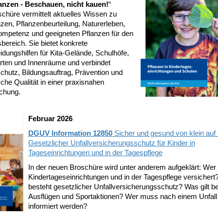
lanzen - Beschauen, nicht kauen!
“
chüre vermittelt aktuelles Wissen zu
nzen, Pflanzenbeurteilung, Naturerleben,
ompetenz und geeigneten Pflanzen für den
bereich. Sie bietet konkrete
dungshilfen für Kita-Gelände, Schulhöfe,
rten und Innenräume und verbindet
chutz, Bildungsauftrag, Prävention und
che Qualität in einer praxisnahen
chung.
Februar 2026
DGUV Information 12850
Sicher und gesund von klein auf 
Gesetzlicher Unfallversicherungsschutz für Kinder in
Tageseinrichtungen und in der Tagespflege
In der neuen Broschüre wird unter anderem aufgeklärt: Wer i
Kindertageseinrichtungen und in der Tagespflege versicher
besteht gesetzlicher Unfallversicherungsschutz? Was gilt be
Ausflügen und Sportaktionen? Wer muss nach einem Unfall
informiert werden?