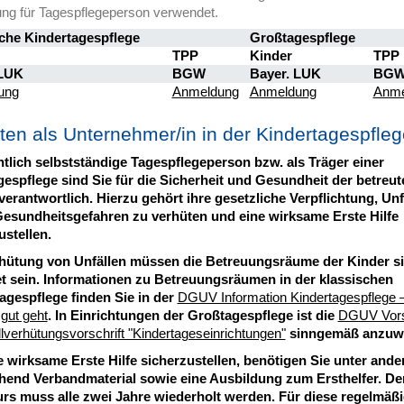
ng für Tagespflegeperson verwendet.
che Kindertagespflege
Großtagespflege
TPP
Kinder
TPP
 LUK
BGW
Bayer. LUK
BG
ung
Anmeldung
Anmeldung
Anme
hten als Unternehmer/in in der Kindertagespfleg
htlich selbstständige Tagespflegeperson bzw. als Träger einer
espflege sind Sie für die Sicherheit und Gesundheit der betreut
verantwortlich. Hierzu gehört ihre gesetzliche Verpflichtung, Unf
esundheitsgefahren zu verhüten und eine wirksame Erste Hilfe
ustellen.
hütung von Unfällen müssen die Betreuungsräume der Kinder s
et sein. Informationen zu Betreuungsräumen in der klassischen
agespflege finden Sie in der
DGUV Information Kindertagespflege 
 gut geht
. In Einrichtungen der Großtagespflege ist die
DGUV Vorsc
lverhütungsvorschrift "Kindertageseinrichtungen"
sinngemäß anzuw
 wirksame Erste Hilfe sicherzustellen, benötigen Sie unter and
hend Verbandmaterial sowie eine Ausbildung zum Ersthelfer. Der
urs muss alle zwei Jahre wiederholt werden. Für diese regelmäß