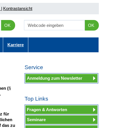
 |
Kontrastansicht
OK
OK
Karriere
Service
Anmeldung zum Newsletter
en (
§
.
Top Links
Fragen & Antworten
z für
lichen
Seminare
f das zu