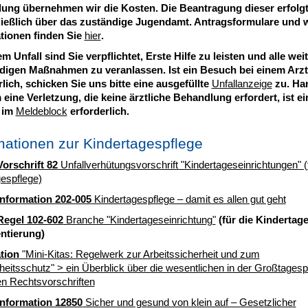
dung übernehmen wir die Kosten. Die Beantragung dieser erfolg
ießlich über das zuständige Jugendamt. Antragsformulare und w
tionen finden Sie
hier
.
m Unfall sind Sie verpflichtet, Erste Hilfe zu leisten und alle wei
igen Maßnahmen zu veranlassen. Ist ein Besuch bei einem Arzt
rlich, schicken Sie uns bitte eine ausgefüllte
Unfallanzeige
zu. Han
 eine Verletzung, die keine ärztliche Behandlung erfordert, ist ei
 im
Meldeblock
erforderlich.
mationen zur Kindertagespflege
rschrift 82
Unfallverhütungsvorschrift "Kindertageseinrichtungen" (
espflege)
nformation 202-005
Kindertagespflege – damit es allen gut geht
egel 102-602
Branche "Kindertageseinrichtung"
(für die Kindertag
entierung)
tion
"Mini-Kitas: Regelwerk zur Arbeitssicherheit und zum
eitsschutz" > ein Überblick über die wesentlichen in der Großtagesp
en Rechtsvorschriften
nformation 12850
Sicher und gesund von klein auf – Gesetzlicher