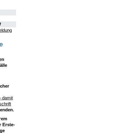
W
ldung
e
en
älle
icher
– damit
hrift
enden.
erem
 Erste-
ige