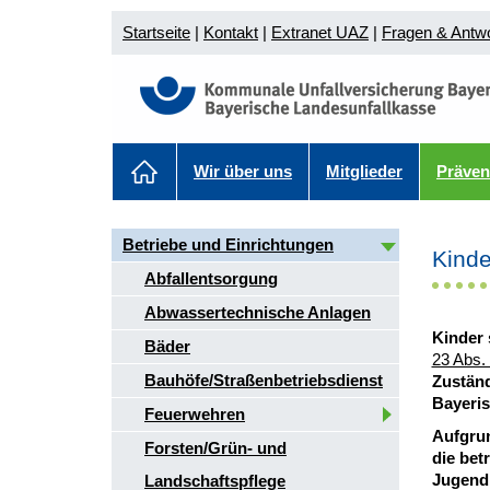
Startseite
|
Kontakt
|
Extranet UAZ
|
Fragen & Antw
Wir über uns
Mitglieder
Präven
Betriebe und Einrichtungen
Kinde
Abfallentsorgung
Abwassertechnische Anlagen
Kinder
Bäder
23 Abs.
Bauhöfe/Straßenbetriebsdienst
Zuständ
Bayeris
Feuerwehren
Aufgrun
Forsten/Grün- und
die bet
Jugendh
Landschaftspflege