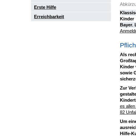
Abkürzu
Erste Hilfe
Klassis
Erreichbarkeit
Kinder
Bayer.
Anmeld
Pflic
Als rec
Großtag
Kinder 
sowie G
sicherz
Zur Ver
gestalt
Kindert
es allen
82 Unfal
Um eine
ausreic
Hilfe-K