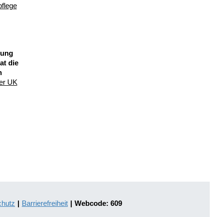
pflege
dung
at die
n
der UK
chutz
|
Barrierefreiheit
|
Webcode: 609