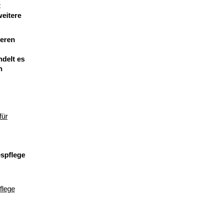
t
eitere
teren
delt es
n
für
espflege
flege