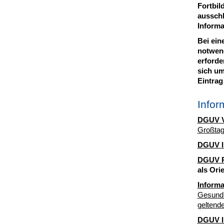
Fortbil
ausschl
Informa
Bei eine
notwend
erforde
sich um
Eintrag
Infor
DGUV Vo
Großtag
DGUV I
DGUV R
als Ori
Informa
Gesundh
geltend
DGUV I