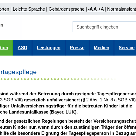
orten
|
Leichte Sprache
|
Gebärdensprache
| -A A
+A |
Normalansicht
tion
ASD
Leistungen
Presse
Medien
Service
rtagespflege
 sind während der Betreuung durch
geeignete
Tagespflegeperson
 3 SGB VIII
) gesetzlich unfallversichert (
§ 2 Abs. 1 Nr. 8 a SGB VII
)
iger Unfallversicherungsträger für die betreuten Kinder ist die
che Landesunfallkasse (Bayer. LUK).
d der gesetzlichen Regelungen besteht der Versicherungsschut
reuten Kinder nur, wenn durch den zuständigen Träger der öffent
ilfe die besondere Eignung der Tagespflegeperson in Bezug au