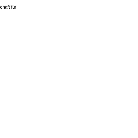
haft für
s