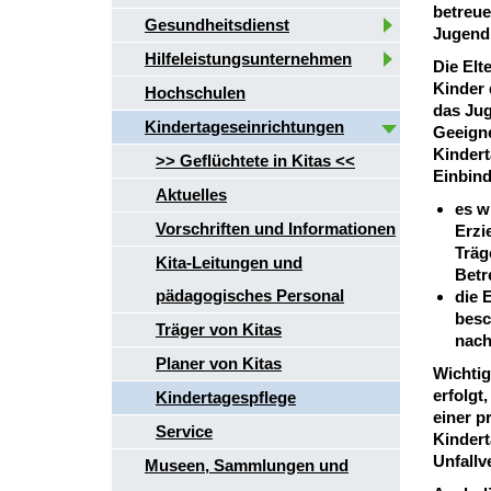
betreue
Gesundheitsdienst
Jugendh
Hilfeleistungsunternehmen
Die Elt
Kinder 
Hochschulen
das Ju
Kindertageseinrichtungen
Geeigne
Kindert
>> Geflüchtete in Kitas <<
Einbin
Aktuelles
es w
Vorschriften und Informationen
Erzi
Träg
Kita-Leitungen und
Betr
pädagogisches Personal
die 
besc
Träger von Kitas
nach
Planer von Kitas
Wichtig
erfolgt
Kindertagespflege
einer p
Service
Kindert
Unfallv
Museen, Sammlungen und