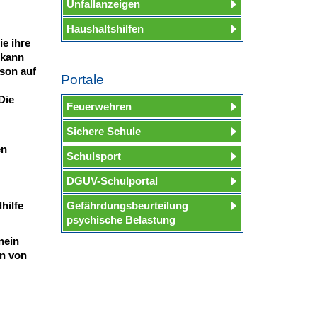
Unfallanzeigen
Haushaltshilfen
e ihre
 kann
son auf
Portale
Die
Feuerwehren
Sichere Schule
en
Schulsport
DGUV-Schulportal
hilfe
Gefährdungsbeurteilung
psychische Belastung
nein
rn von