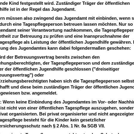
nde Kind festgestellt wird. Zuständiger Träger der öffentlichen
ilfe ist in der Regel das Jugendamt.
ern müssen also zwingend das Jugendamt mit einbinden, wenn si
durch eine Tagespflegeperson betreuen lassen möchten. Nur so
gendamt seiner Verantwortung nachkommen, die Tagespflegeper
theit zur Betreuung zu prüfen und eine Inanspruchnahme der
agespflege als Leistung der öffentlichen Jugendhilfe gewähren. 
dung des Jugendamtes kann dabei folgendermaßen geschehen:
ird der Betreuungsvertrag bereits zwischen den
ehungsberechtigten, der Tagespflegeperson und dem zuständig
er der öffentlichen Jugendhilfe geschlossen (
"dreiseitiger
euungsvertrag
") oder
Erziehungsberechtigten haben sich die Tagespflegeperson selbst
hafft und diese beim zuständigen Träger der öffentlichen Jugend
gewiesen bzw. angemeldet.
:
Wenn keine Einbindung des Jugendamtes im Vor- oder Nachhi
, ist nicht von einer öffentlichen Tagespflege auszugehen, sonde
rivat organisierten. Bei privat organisierter und nicht angezeigter
agespflege besteht für die Kinder
kein
gesetzlicher
ersicherungsschutz nach § 2 Abs. 1 Nr. 8a SGB VII.