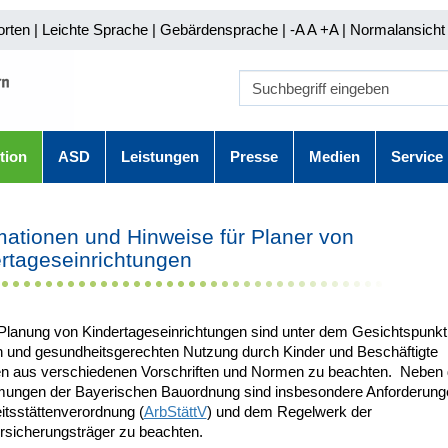
orten
|
Leichte Sprache
|
Gebärdensprache
| -A A
+A |
Normalansicht 
tion
ASD
Leistungen
Presse
Medien
Service
mationen und Hinweise für Planer von
rtageseinrichtungen
 Planung von Kindertageseinrichtungen sind unter dem Gesichtspunkt
n und gesundheitsgerechten Nutzung durch Kinder und Beschäftigte
n aus verschiedenen Vorschriften und Normen zu beachten. Neben
ungen der Bayerischen Bauordnung sind insbesondere Anforderung
itsstättenverordnung (
ArbStättV
) und dem Regelwerk der
ersicherungsträger zu beachten.