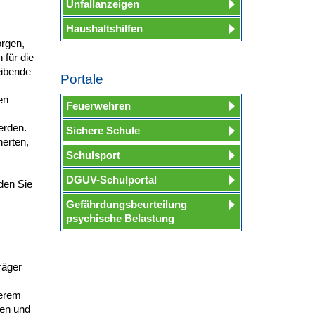
Unfallanzeigen
Haushaltshilfen
orgen,
 für die
eibende
Portale
en
Feuerwehren
erden.
Sichere Schule
erten,
Schulsport
DGUV-Schulportal
den Sie
Gefährdungsbeurteilung
psychische Belastung
räger
derem
gen und