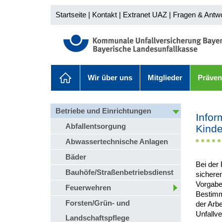
Startseite
|
Kontakt
|
Extranet UAZ
|
Fragen & Antw
Wir über uns
Mitglieder
Präven
Betriebe und Einrichtungen
Infor
Abfallentsorgung
Kinde
Abwassertechnische Anlagen
Bäder
Bei der
Bauhöfe/Straßenbetriebsdienst
sichere
Vorgabe
Feuerwehren
Bestimm
Forsten/Grün- und
der Arbe
Unfallv
Landschaftspflege