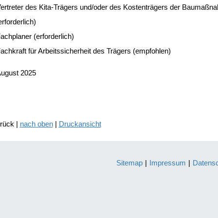
eter des Kita-Trägers und/oder des Kostenträgers der Baumaßn
rderlich)
laner (erforderlich)
raft für Arbeitssicherheit des Trägers (empfohlen)
August 2025
urück |
nach oben
|
Druckansicht
Sitemap
|
Impressum
|
Datens