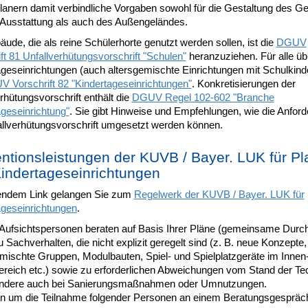
Planern damit verbindliche Vorgaben sowohl für die Gestaltung des 
 Ausstattung als auch des Außengeländes.
ude, die als reine Schülerhorte genutzt werden sollen, ist die
DGUV
ft 81 Unfallverhütungsvorschrift "Schulen"
heranzuziehen. Für alle üb
geseinrichtungen (auch altersgemischte Einrichtungen mit Schulkinder
 Vorschrift 82 "Kindertageseinrichtungen"
. Konkretisierungen der
rhütungsvorschrift enthält die
DGUV Regel 102-602 "Branche
ageseinrichtung"
. Sie gibt Hinweise und Empfehlungen, wie die Anfor
allverhütungsvorschrift umgesetzt werden können.
ntionsleistungen der KUVB / Bayer. LUK für Pl
indertageseinrichtungen
gendem Link gelangen Sie zum
Regelwerk der KUVB / Bayer. LUK für
ageseinrichtungen
.
Aufsichtspersonen beraten auf Basis Ihrer Pläne (gemeinsame Durch
 Sachverhalten, die nicht explizit geregelt sind (z. B. neue Konzepte,
emischte Gruppen, Modulbauten, Spiel- und Spielplatzgeräte im Innen
reich etc.) sowie zu erforderlichen Abweichungen vom Stand der Te
ndere auch bei Sanierungsmaßnahmen oder Umnutzungen.
ten um die Teilnahme folgender Personen an einem Beratungsgespr