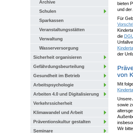
Archive
bieten 
und der
Schulen
Für Gebä
Sparkassen
Vorschri
Veranstaltungsstätten
Kinderta
die
DGUV
Verwaltung
Unfallve
Wasserversorgung
Kindert
der Unf
Sicherheit organisieren
Gefährdungsbeurteilung
Präve
von K
Gesundheit im Betrieb
Mit fol
Arbeitspsychologie
Kindert
Arbeiten 4.0 und Digitalisierung
Unsere 
Verkehrssicherheit
sowie zu
altersg
Klimawandel und Arbeit
Außenbe
Präventionskultur gestalten
insbeso
Wir bit
Seminare