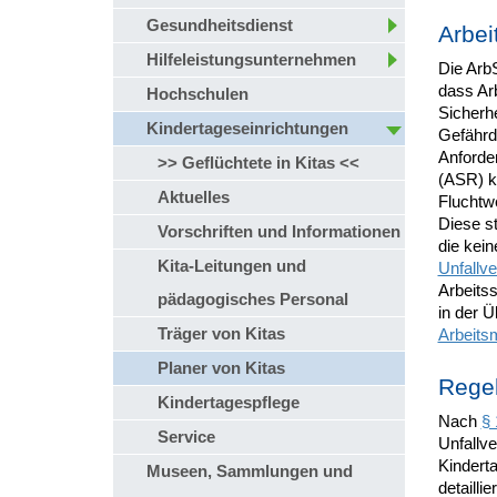
Gesundheitsdienst
Arbei
Hilfeleistungsunternehmen
Die ArbS
dass Arb
Hochschulen
Sicherh
Kindertageseinrichtungen
Gefährd
Anforde
>> Geflüchtete in Kitas <<
(ASR) ko
Aktuelles
Fluchtw
Diese s
Vorschriften und Informationen
die kei
Kita-Leitungen und
Unfallve
Arbeitss
pädagogisches Personal
in der Ü
Träger von Kitas
Arbeits
Planer von Kitas
Regel
Kindertagespflege
Nach
§ 
Service
Unfallv
Kindert
Museen, Sammlungen und
detailli