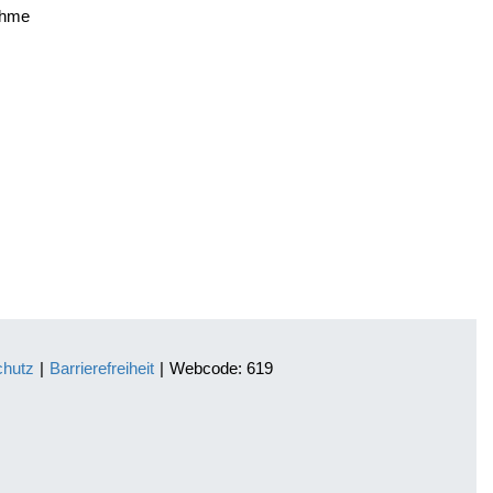
ahme
chutz
|
Barrierefreiheit
|
Webcode: 619