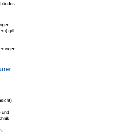
Gebäudes
rigen
n) gilt
derungen
aner
sicht)
- und
chnik,
äch: