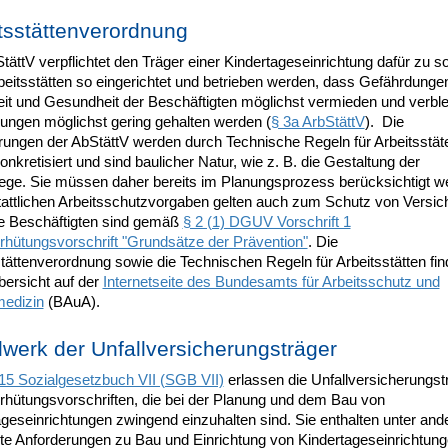
tsstättenverordnung
tättV verpflichtet den Träger einer Kindertageseinrichtung dafür zu s
eitsstätten so eingerichtet und betrieben werden, dass Gefährdungen
eit und Gesundheit der Beschäftigten möglichst vermieden und verbl
ungen möglichst gering gehalten werden (
§ 3a ArbStättV
). Die
rungen der AbStättV werden durch Technische Regeln für Arbeitsstät
nkretisiert und sind baulicher Natur, wie z. B. die Gestaltung der
ege. Sie müssen daher bereits im Planungsprozess berücksichtigt w
tattlichen Arbeitsschutzvorgaben gelten auch zum Schutz von Versich
ne Beschäftigten sind gemäß
§ 2 (1) DGUV Vorschrift 1
rhütungsvorschrift "Grundsätze der Prävention"
. Die
tättenverordnung sowie die Technischen Regeln für Arbeitsstätten fin
bersicht auf der
Internetseite des Bundesamts für Arbeitsschutz und
medizin
(BAuA).
werk der Unfallversicherungsträger
15 Sozialgesetzbuch VII (SGB VII)
erlassen die Unfallversicherungst
erhütungsvorschriften, die bei der Planung und dem Bau von
ageseinrichtungen zwingend einzuhalten sind. Sie enthalten unter an
erte Anforderungen zu Bau und Einrichtung von Kindertageseinrichtun