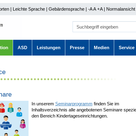
orten
|
Leichte Sprache
|
Gebärdensprache
| -A A
+A |
Normalansicht 
tion
ASD
Leistungen
Presse
Medien
Service
ce
nare
In unserem
Seminarprogramm
finden Sie im
Inhaltsverzeichnis alle angebotenen Seminare speziel
den Bereich Kindertageseinrichtungen.