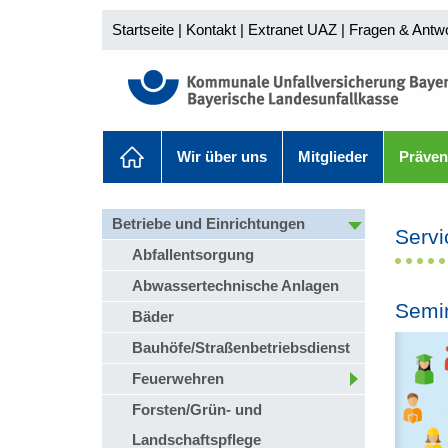
Startseite
|
Kontakt
|
Extranet UAZ
|
Fragen & Antw
Wir über uns
Mitglieder
Präven
Betriebe und Einrichtungen
Servi
Abfallentsorgung
Abwassertechnische Anlagen
Semi
Bäder
Bauhöfe/Straßenbetriebsdienst
Feuerwehren
Forsten/Grün- und
Landschaftspflege