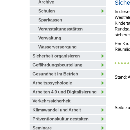
Siche
Archive
Schulen
In diese
Westfale
Sparkassen
Kindert
Veranstaltungsstätten
Rundgan
sichere
Verwaltung
Per Klic
Wasserversorgung
Räumlic
Sicherheit organisieren
Gefährdungsbeurteilung
Gesundheit im Betrieb
Stand: A
Arbeitspsychologie
Arbeiten 4.0 und Digitalisierung
Verkehrssicherheit
Seite z
Klimawandel und Arbeit
Präventionskultur gestalten
Seminare