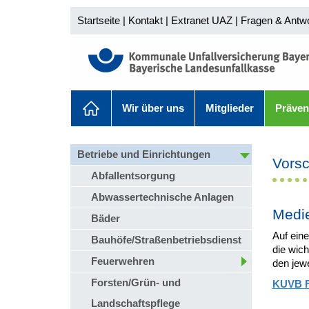
Startseite
|
Kontakt
|
Extranet UAZ
|
Fragen & Antw
Wir über uns
Mitglieder
Präven
Betriebe und Einrichtungen
Vorsc
Abfallentsorgung
Abwassertechnische Anlagen
Medie
Bäder
Auf eine
Bauhöfe/Straßenbetriebsdienst
die wich
Feuerwehren
den jewe
Forsten/Grün- und
KUVB Fa
Landschaftspflege