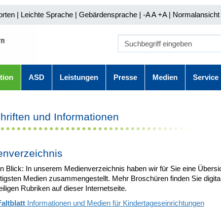
orten
|
Leichte Sprache
|
Gebärdensprache
| -A A
+A |
Normalansicht 
tion
ASD
Leistungen
Presse
Medien
Service
hriften und Informationen
nverzeichnis
n Blick: In unserem Medienverzeichnis haben wir für Sie eine Übersi
tigsten Medien zusammengestellt. Mehr Broschüren finden Sie digital
iligen Rubriken auf dieser Internetseite.
ltblatt
Informationen und Medien für Kindertageseinrichtungen