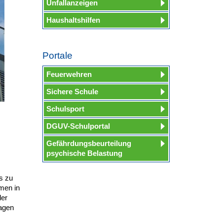
Unfallanzeigen
Haushaltshilfen
Portale
Feuerwehren
Sichere Schule
Schulsport
DGUV-Schulportal
Gefährdungsbeurteilung
psychische Belastung
s zu
men in
der
ragen