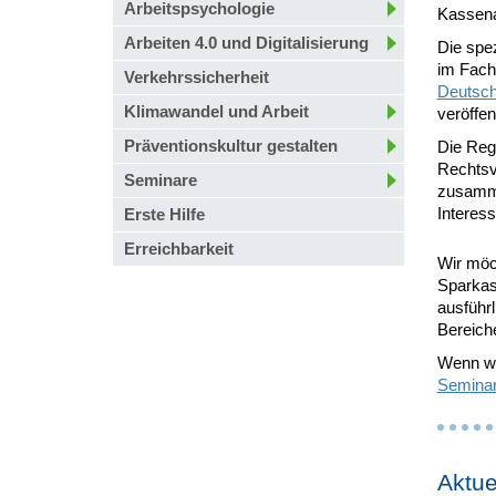
Arbeitspsychologie
Kassena
Arbeiten 4.0 und Digitalisierung
Die spe
im Fach
Verkehrssicherheit
Deutsch
Klimawandel und Arbeit
veröffent
Präventionskultur gestalten
Die Reg
Rechtsvo
Seminare
zusamme
Interess
Erste Hilfe
Erreichbarkeit
Wir möc
Sparkass
ausführl
Bereiche
Wenn wi
Semina
Aktue