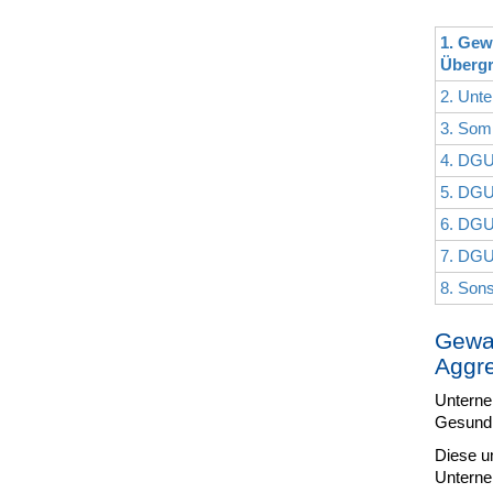
1. Gew
Übergr
2. Unte
3. Som
4. DGU
5. DGU
6. DGU
7. DGU
8. Son
Gewal
Aggre
Unterne
Gesundhe
Diese um
Unterne