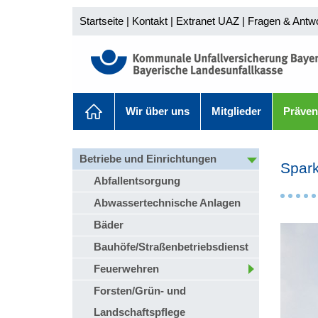
Startseite
|
Kontakt
|
Extranet UAZ
|
Fragen & Antw
Wir über uns
Mitglieder
Präven
Betriebe und Einrichtungen
Spar
Abfallentsorgung
Abwassertechnische Anlagen
Bäder
Bauhöfe/Straßenbetriebsdienst
Feuerwehren
Forsten/Grün- und
Landschaftspflege