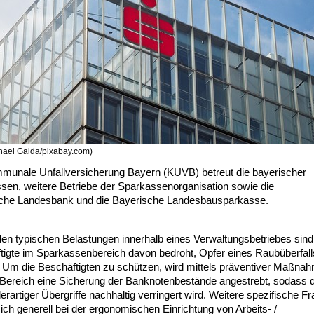
chael Gaida/pixabay.com)
munale Unfallversicherung Bayern (KUVB) betreut die bayerischer
sen, weitere Betriebe der Sparkassenorganisation sowie die
che Landesbank und die Bayerische Landesbausparkasse.
en typischen Belastungen innerhalb eines Verwaltungsbetriebes sind
tigte im Sparkassenbereich davon bedroht, Opfer eines Raubüberfall
 Um die Beschäftigten zu schützen, wird mittels präventiver Maßnah
Bereich eine Sicherung der Banknotenbestände angestrebt, sodass 
erartiger Übergriffe nachhaltig verringert wird. Weitere spezifische F
sich generell bei der ergonomischen Einrichtung von Arbeits- /