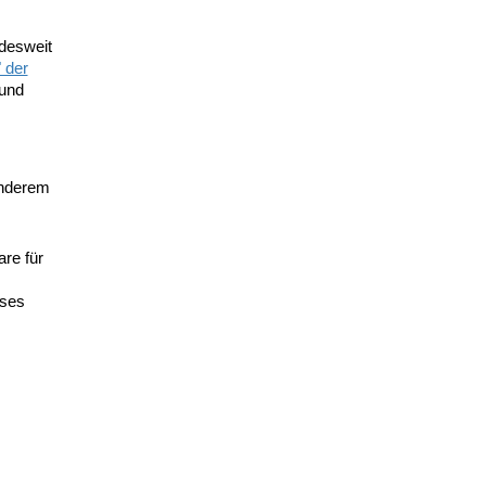
desweit
" der
 und
onderem
re für
eses