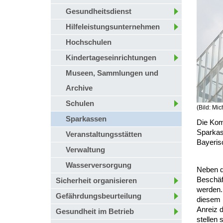
Gesundheitsdienst
Hilfeleistungsunternehmen
Hochschulen
Kindertageseinrichtungen
Museen, Sammlungen und
Archive
Schulen
(Bild: Mi
Sparkassen
Die Kom
Sparkas
Veranstaltungsstätten
Bayeris
Verwaltung
Wasserversorgung
Neben d
Beschäf
Sicherheit organisieren
werden.
Gefährdungsbeurteilung
diesem 
Anreiz d
Gesundheit im Betrieb
stellen 