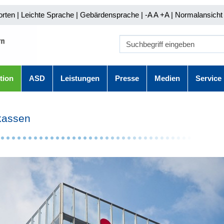
orten
|
Leichte Sprache
|
Gebärdensprache
| -A A
+A |
Normalansicht 
tion
ASD
Leistungen
Presse
Medien
Service
kassen