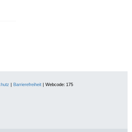
chutz
|
Barrierefreiheit
|
Webcode: 175