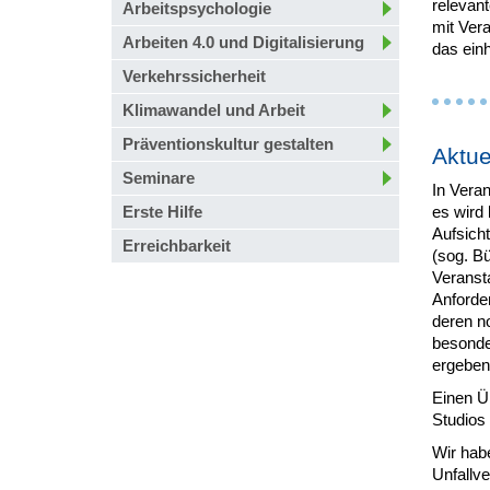
relevan
Arbeitspsychologie
mit Vera
Arbeiten 4.0 und Digitalisierung
das einh
Verkehrssicherheit
Klimawandel und Arbeit
Präventionskultur gestalten
Aktue
Seminare
In Veran
Erste Hilfe
es wird
Aufsicht
Erreichbarkeit
(sog. Bü
Veranst
Anforder
deren n
besonde
ergeben
Einen Ü
Studios
Wir hab
Unfallv