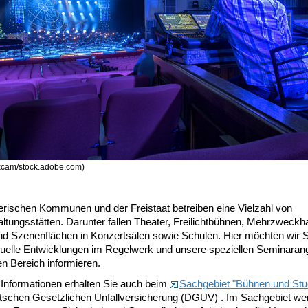
xcam/stock.adobe.com)
erischen Kommunen und der Freistaat betreiben eine Vielzahl von
ltungsstätten. Darunter fallen Theater, Freilichtbühnen, Mehrzweckha
und Szenenflächen in Konzertsälen sowie Schulen. Hier möchten wir S
tuelle Entwicklungen im Regelwerk und unsere speziellen Seminaran
en Bereich informieren.
 Informationen erhalten Sie auch beim
Sachgebiet "Bühnen und Stu
tschen Gesetzlichen Unfallversicherung (DGUV) . Im Sachgebiet we