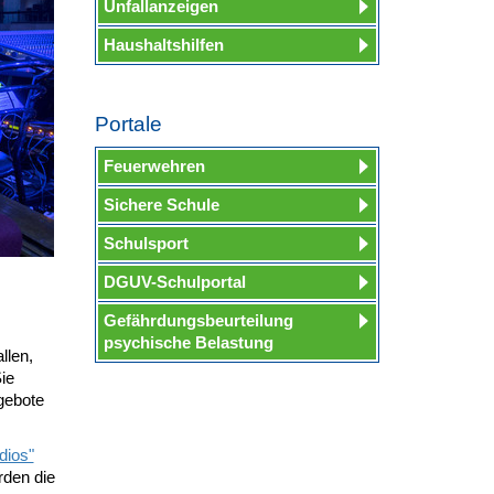
Unfallanzeigen
Haushaltshilfen
Portale
Feuerwehren
Sichere Schule
Schulsport
DGUV-Schulportal
Gefährdungsbeurteilung
psychische Belastung
llen,
ie
gebote
dios"
rden die