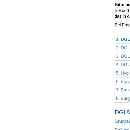
Bitte b
Sie dort
das in d
Bei Frag
1. DGU
2. DGU
3. DGU
4. DGU
5. Hygi
6. Präv
7. Bra
8. Bür
DGUV 
Grundsä
Prüfung 