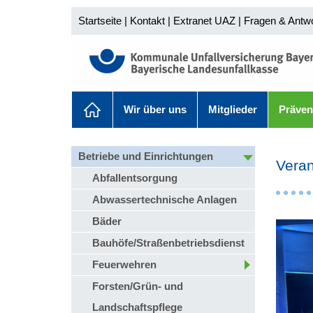
Startseite
|
Kontakt
|
Extranet UAZ
|
Fragen & Antw
Wir über uns
Mitglieder
Präven
Betriebe und Einrichtungen
Veran
Abfallentsorgung
Abwassertechnische Anlagen
Bäder
Bauhöfe/Straßenbetriebsdienst
Feuerwehren
Forsten/Grün- und
Landschaftspflege