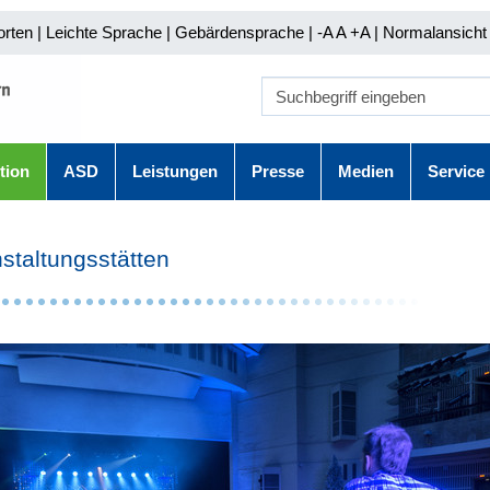
orten
|
Leichte Sprache
|
Gebärdensprache
| -A A
+A |
Normalansicht 
tion
ASD
Leistungen
Presse
Medien
Service
staltungsstätten