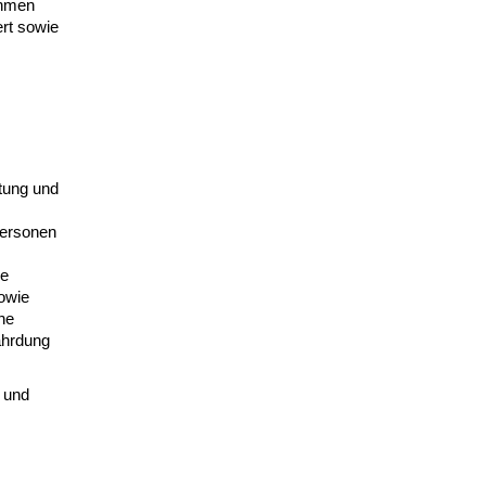
ehmen
ert sowie
ttung und
 Personen
re
owie
he
ährdung
 und