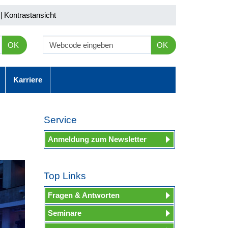
|
Kontrastansicht
OK
OK
Karriere
Service
Anmeldung zum Newsletter
Top Links
Fragen & Antworten
Seminare