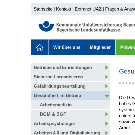
Startseite
|
Kontakt
|
Extranet UAZ
|
Fragen & Antw
Wir über uns
Mitglieder
Präven
Betriebe und Einrichtungen
Gesun
Sicherheit organisieren
Gefährdungsbeurteilung
Gesundheit im Betrieb
Die Gesu
hohes Gu
Arbeitsmedizin
systema
BGM & BGF
unterstü
sowie v
Arbeitspsychologie
Arbeit.
Arbeiten 4.0 und Digitalisierung