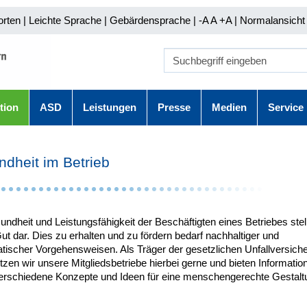
orten
|
Leichte Sprache
|
Gebärdensprache
| -A A
+A |
Normalansicht 
tion
ASD
Leistungen
Presse
Medien
Service
dheit im Betrieb
ndheit und Leistungsfähigkeit der Beschäftigten eines Betriebes stel
t dar. Dies zu erhalten und zu fördern bedarf nachhaltiger und
tischer Vorgehensweisen. Als Träger der gesetzlichen Unfallversich
tzen wir unsere Mitgliedsbetriebe hierbei gerne und bieten Informatio
erschiedene Konzepte und Ideen für eine menschengerechte Gestalt