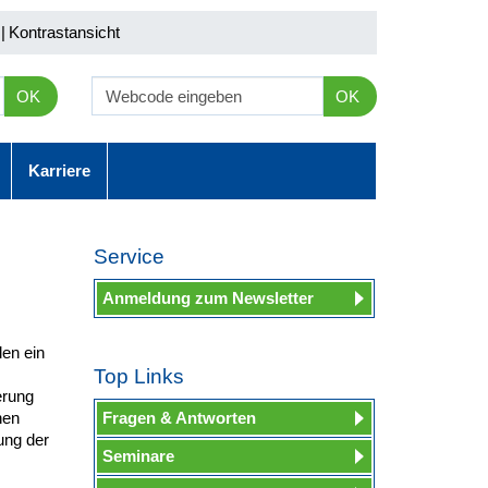
|
Kontrastansicht
OK
OK
Karriere
Service
Anmeldung zum Newsletter
len ein
Top Links
erung
nen
Fragen & Antworten
ung der
Seminare