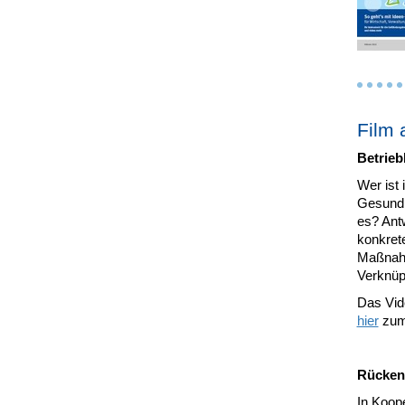
Film 
Betrieb
Wer ist
Gesundh
es? Ant
konkrete
Maßnahm
Verknüp
Das Vid
hier
zum 
Rückenf
In Koop