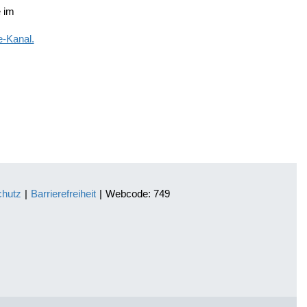
e im
e-Kanal.
chutz
|
Barrierefreiheit
|
Webcode: 749