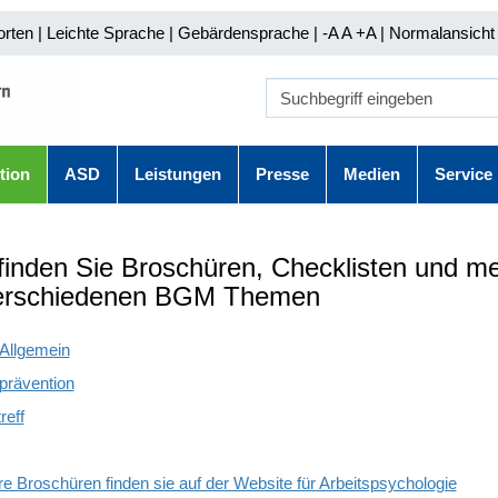
orten
|
Leichte Sprache
|
Gebärdensprache
| -A A
+A |
Normalansicht 
tion
ASD
Leistungen
Presse
Medien
Service
 finden Sie Broschüren, Checklisten und m
erschiedenen BGM Themen
llgemein
prävention
reff
re Broschüren finden sie auf der Website für Arbeitspsychologie