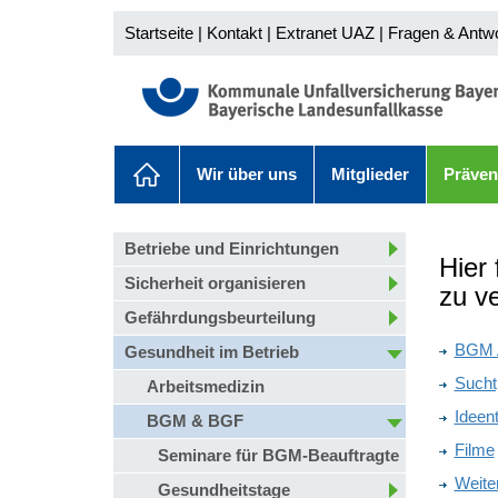
Startseite
|
Kontakt
|
Extranet UAZ
|
Fragen & Antw
Wir über uns
Mitglieder
Präven
Betriebe und Einrichtungen
Hier
Sicherheit organisieren
zu v
Gefährdungsbeurteilung
BGM A
Gesundheit im Betrieb
Sucht
Arbeitsmedizin
Ideent
BGM & BGF
Filme
Seminare für BGM-Beauftragte
Weite
Gesundheitstage