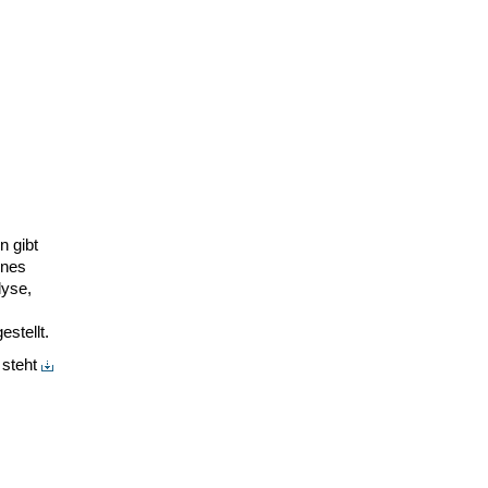
 gibt
ines
lyse,
estellt.
 steht