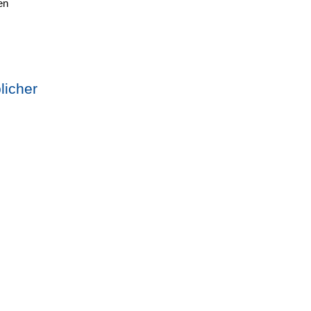
en
licher