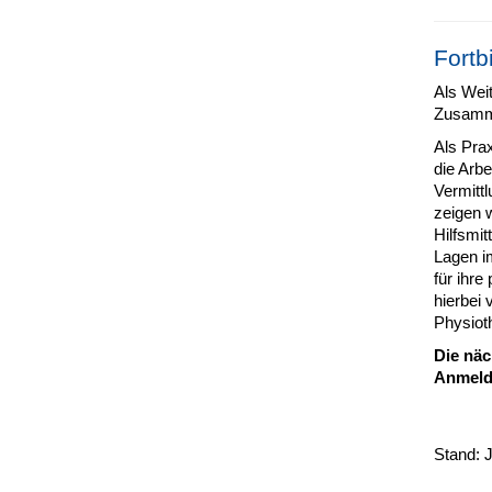
Fortb
Als Weit
Zusammen
Als Prax
die Arb
Vermitt
zeigen w
Hilfsmi
Lagen im
für ihr
hierbei
Physiot
Die näc
Anmeld
Stand: J