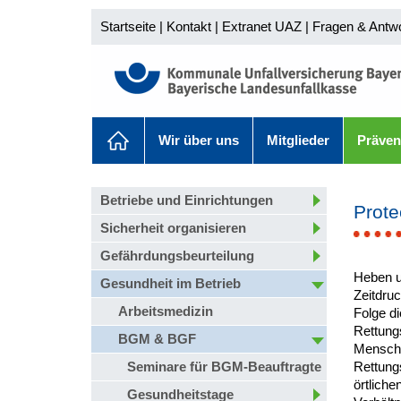
Startseite
|
Kontakt
|
Extranet UAZ
|
Fragen & Antw
Wir über uns
Mitglieder
Präven
Betriebe und Einrichtungen
Prote
Sicherheit organisieren
Gefährdungsbeurteilung
Heben u
Gesundheit im Betrieb
Zeitdru
Arbeitsmedizin
Folge d
Rettung
BGM & BGF
Mensche
Seminare für BGM-Beauftragte
Rettung
örtliche
Gesundheitstage