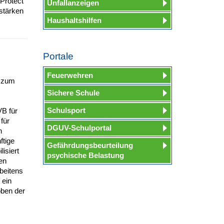
„Protect
Unfallanzeigen
stärken
Haushaltshilfen
Portale
Feuerwehren
g zum
Sichere Schule
Schulsport
VB für
für
DGUV-Schulportal
n
ftige
Gefährdungsbeurteilung
isiert
psychische Belastung
en
beitens
 ein
oben der