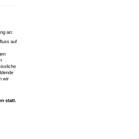
r
ung an:
fluss auf
gen
n
issliche
ildende
n wir
n statt.