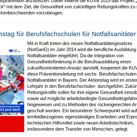
isprävention anzusetzen. Daher initierte die KUVB 2015 das Projekt 
k“ mit dem Ziel, die Gesundheit von zukünftigen Rettungskräften zu 
ckenbeschwerden vorzubeugen.
nstag für Berufsfachschulen für Notfallsanitäter
Mit in Kraft treten des neuen Notfallsanitätergesetzes
(NotSanG) im Jahr 2014 wird die berufliche Ausbildun
Notfallsanitäter eingeführt. Da die Integration von
Gesundheitsförderung in die Berufsausbildung einen
zukunftsorientierten Ansatz darstellt, kooperiert die KU
diese Präventionsleitung mit sechs Berufsfachschulen 
Notfallsanitäter in Bayern. Der Aktionstag wird im erste
Lehrjahr in den Berufsfachschulen durchgeführt. Zukün
Rettungskräfte sollen für ihre eigene Gesundheit sensibil
sowie auf mögliche arbeitsbedingte Gesundheitsgefahr
hingewiesen und zu Methoden des rückengerechten Ar
geschult werden. Ein besonderer Schwerpunkt wird auf
lernfeldbezogenes eigenständiges Erarbeiten und Erpr
technischen Hilfsmittel sowie neuen Arbeitstechniken,
insbesondere dem Transfer von Menschen, gelegt.