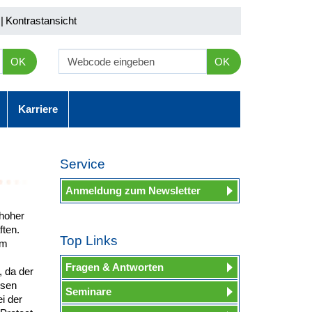
|
Kontrastansicht
OK
OK
Karriere
Service
Anmeldung zum Newsletter
hoher
ften.
Top Links
im
Fragen & Antworten
 da der
ssen
Seminare
i der