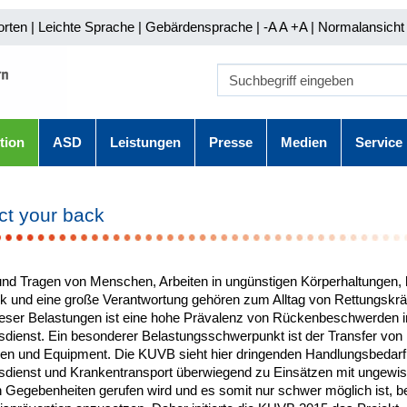
orten
|
Leichte Sprache
|
Gebärdensprache
| -A A
+A |
Normalansicht 
tion
ASD
Leistungen
Presse
Medien
Service
ct your back
nd Tragen von Menschen, Arbeiten in ungünstigen Körperhaltungen, 
ck und eine große Verantwortung gehören zum Alltag von Rettungskrä
ieser Belastungen ist eine hohe Prävalenz von Rückenbeschwerden 
sdienst. Ein besonderer Belastungsschwerpunkt ist der Transfer von
n und Equipment. Die KUVB sieht hier dringenden Handlungsbedarf,
sdienst und Krankentransport überwiegend zu Einsätzen mit ungewi
n Gegebenheiten gerufen wird und es somit nur schwer möglich ist, be