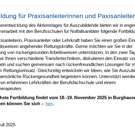
ildung für Praxisanleiterinnen und Paxisanleiter
erentwicklung des Aktionstages für Auszubildende bieten wir in enge
arbeit mit den Berufsschulen für Notfallsanitäter folgende Fortbild
isanleiterin, Praxisanleiter oder Lehrkraft haben Sie einen großen Ein
eitsweisen angehender Rettungskräfte. Gerne möchten wir Sie in der
lung von rückengesunden Arbeitsweisen unterstützen. In den zwei Ta
ir Ihnen verschiedene Transfertechniken, diskutieren den Einsatz vo
tteln und suchen gemeinsam nach rückenfreundlichen Lösungen für m
 Rettungseinsatz. Gleichzeitig entwickeln wir Ideen, wie Sie Auszub
e persönliche Rückengesundheit begeistern können. Unterstützt werde
 von erfahrenen Lehrkräften der Berufsfachschule und einem
herapeuten.
hste Fortbildung findet vom 18.-19. November 2025 in Burghause
en können Sie sich
hier
.
uli 2025