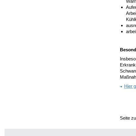
Wärm
Aufe
Arbei
Kühl
ausre
arbe
Besond
Insbeso
Erkrank
Schwange
Maßnahm
Hier g
Seite z