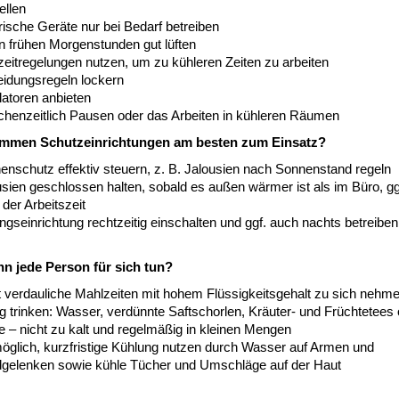
ellen
rische Geräte nur bei Bedarf betreiben
n frühen Morgenstunden gut lüften
zeitregelungen nutzen, um zu kühleren Zeiten zu arbeiten
eidungsregeln lockern
latoren anbieten
chenzeitlich Pausen oder das Arbeiten in kühleren Räumen
mmen Schutzeinrichtungen am besten zum Einsatz?
enschutz effektiv steuern, z. B. Jalousien nach Sonnenstand regeln
sien geschlossen halten, sobald es außen wärmer ist als im Büro, gg
der Arbeitszeit
ngseinrichtung rechtzeitig einschalten und ggf. auch nachts betreiben
n jede Person für sich tun?
ht verdauliche Mahlzeiten mit hohem Flüssigkeitsgehalt zu sich nehm
 trinken: Wasser, verdünnte Saftschorlen, Kräuter- und Früchtetees 
e – nicht zu kalt und regelmäßig in kleinen Mengen
öglich, kurzfristige Kühlung nutzen durch Wasser auf Armen und
gelenken sowie kühle Tücher und Umschläge auf der Haut