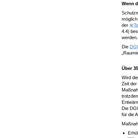
Wenn di
Schutzm
möglich
der
Te
4.4) be
werden
Die
DGU
„Raumte
Über 35
Wird die
Zeit der
Maßnahm
trotzdem
Entwärm
Die DGU
für die 
Maßnahm
Erhöh