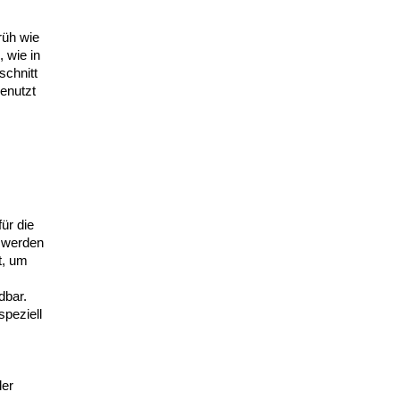
rüh wie
 wie in
schnitt
enutzt
ür die
5 werden
t, um
bar.
peziell
der