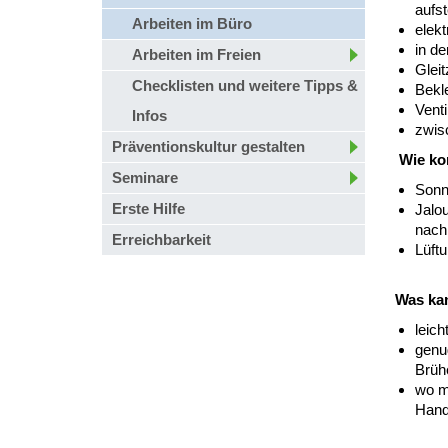
aufst
Arbeiten im Büro
elekt
in de
Arbeiten im Freien
Gleit
Checklisten und weitere Tipps &
Bekl
Venti
Infos
zwis
Präventionskultur gestalten
Wie ko
Seminare
Sonn
Erste Hilfe
Jalou
nach 
Erreichbarkeit
Lüftu
Was kan
leic
genug
Brüh
wo m
Hand