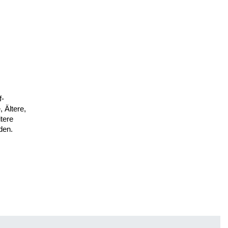
f-
 Ältere,
itere
den.