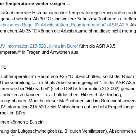
e Temperaturen weiter steigen ...
aßnahmen wie Hitzepausen oder Temperaturregulierung sollten so f
 genutzt werden. Ab 30 °C sind weitere Schutzmaßnahmen zu treffen,
chnischen Regel für Arbeitsstätten „Raumtemperatur“ (ASR A3.5
, Ab
schrieben. Ab 35 °C können die Arbeitsräume ohne diese nicht mehr g
.
V Information 215-520 „Klima im Büro“
führt die ASR A3.5
mperatur“ in Fragen und Antworten aus.
 °C
 Lufttemperatur im Raum von +35 °C überschritten, so ist der Raum f
 Überschreitung [...] nicht als Arbeitsraum geeignet.“. In der ASR A3.
en wie bei "Hitzearbeit" (siehe DGUV Information 213-002) genann
 arbeiten zu können - u. a. Luftduschen, Hitzeschutzkleidung,
ungsphasen. Manche dieser Maßnahmen sind im Büro nicht anwend
V Information 215-520 zeigt Maßnahmen auf und gibt Empfehlunge s
Arbeit im Büro.
en können z.B. sein:
ung der Luftgeschwindigkeit (z. B. durch Ventilatoren), Abschirmen 