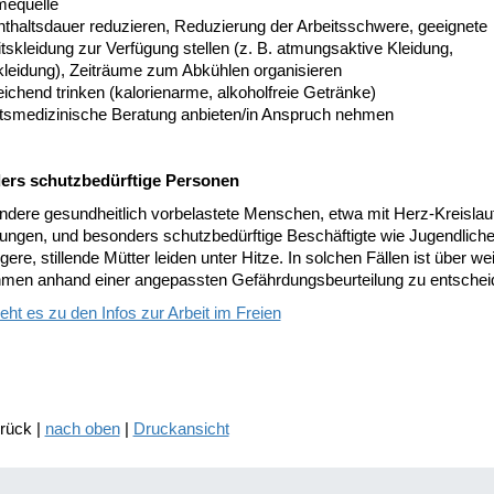
equelle
nthaltsdauer reduzieren, Reduzierung der Arbeitsschwere, geeignete
tskleidung zur Verfügung stellen (z. B. atmungsaktive Kleidung,
kleidung), Zeiträume zum Abkühlen organisieren
ichend trinken (kalorienarme, alkoholfreie Getränke)
itsmedizinische Beratung anbieten/in Anspruch nehmen
ers schutzbedürftige Personen
ndere gesundheitlich vorbelastete Menschen, etwa mit Herz-Kreislau
ungen, und besonders schutzbedürftige Beschäftigte wie Jugendliche,
re, stillende Mütter leiden unter Hitze. In solchen Fällen ist über we
en anhand einer angepassten Gefährdungsbeurteilung zu entschei
eht es zu den Infos zur Arbeit im Freien
urück |
nach oben
|
Druckansicht