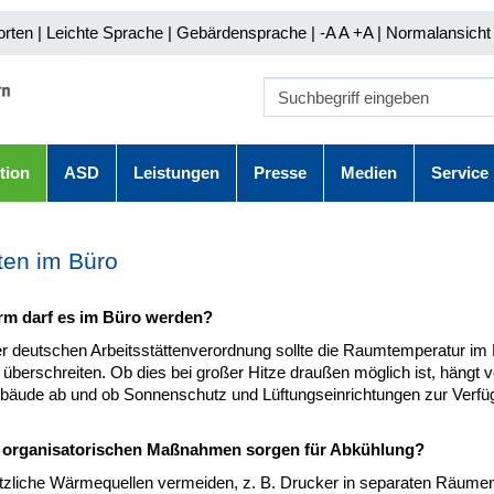
orten
|
Leichte Sprache
|
Gebärdensprache
| -A A
+A |
Normalansicht 
tion
ASD
Leistungen
Presse
Medien
Service
ten im Büro
rm darf es im Büro werden?
r deutschen Arbeitsstättenverordnung sollte die Raumtemperatur im
 überschreiten. Ob dies bei großer Hitze draußen möglich ist, hängt v
äude ab und ob Sonnenschutz und Lüftungseinrichtungen zur Verfü
 organisatorischen Maßnahmen sorgen für Abkühlung?
tzliche Wärmequellen vermeiden, z. B. Drucker in separaten Räume