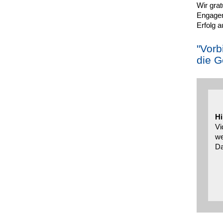
Wir grat
Engagem
Erfolg 
"Vorb
die G
Hi
Vi
we
Da