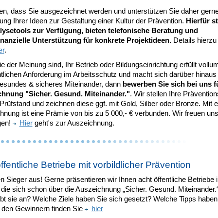
len, dass Sie ausgezeichnet werden und unterstützen Sie daher gerne
ng Ihrer Ideen zur Gestaltung einer Kultur der Prävention.
Hierfür st
lysetools zur Verfügung, bieten telefonische Beratung und
inanzielle Unterstützung für konkrete Projektideen.
Details hierzu
er
.
 der Meinung sind, Ihr Betrieb oder Bildungseinrichtung erfüllt vollu
htlichen Anforderung im Arbeitsschutz und macht sich darüber hinaus
 gesundes & sicheres Miteinander, dann
bewerben Sie sich bei uns f
hnung "Sicher. Gesund. Miteinander."
. Wir stellen Ihre Prävention
Prüfstand und zeichnen diese ggf. mit Gold, Silber oder Bronze. Mit e
nung ist eine Prämie von bis zu 5 000,- € verbunden. Wir freuen uns
gen!
Hier
geht's zur Auszeichnung.
ffentliche Betriebe mit vorbildlicher Prävention
 Sieger aus! Gerne präsentieren wir Ihnen acht öffentliche Betriebe i
die sich schon über die Auszeichnung „Sicher. Gesund. Miteinander.“
ibt sie an? Welche Ziele haben Sie sich gesetzt? Welche Tipps haben
u den Gewinnern finden Sie
hier