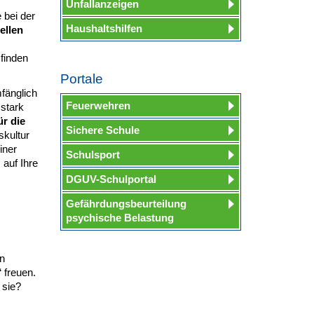
Unfallanzeigen
 bei der
Haushaltshilfen
ellen
 finden
Portale
mfänglich
Feuerwehren
 stark
ür die
Sichere Schule
skultur
iner
Schulsport
 auf Ihre
DGUV-Schulportal
Gefährdungsbeurteilung
psychische Belastung
n
 freuen.
 sie?