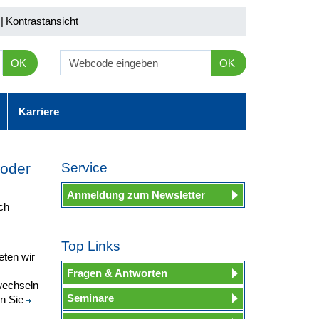
|
Kontrastansicht
OK
OK
Karriere
 oder
Service
Anmeldung zum Newsletter
ch
Top Links
eten wir
Fragen & Antworten
wechseln
Seminare
en Sie