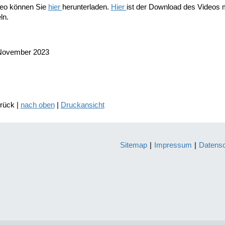
eo können Sie
hier
herunterladen.
Hier
ist der Download des Videos m
ln.
November 2023
urück |
nach oben
|
Druckansicht
Sitemap
|
Impressum
|
Datens