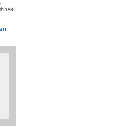
e
hin viel
gen