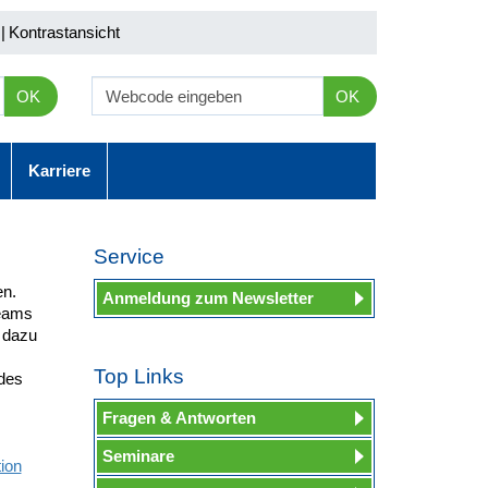
|
Kontrastansicht
OK
OK
Karriere
Service
en.
Anmeldung zum Newsletter
Teams
 dazu
Top Links
ndes
Fragen & Antworten
Seminare
ion