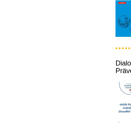
Dial
Präv