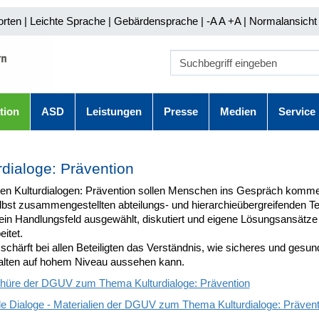
orten
|
Leichte Sprache
|
Gebärdensprache
| -A A
+A |
Normalansicht 
tion
ASD
Leistungen
Presse
Medien
Service
rdialoge: Prävention
den Kulturdialogen: Prävention sollen Menschen ins Gespräch komm
elbst zusammengestellten abteilungs- und hierarchieübergreifenden 
 ein Handlungsfeld ausgewählt, diskutiert und eigene Lösungsansätze
eitet.
schärft bei allen Beteiligten das Verständnis, wie sicheres und gesu
alten auf hohem Niveau aussehen kann.
hüre der DGUV zum Thema Kulturdialoge: Prävention
ale Dialoge - Materialien der DGUV zum Thema Kulturdialoge: Prävent