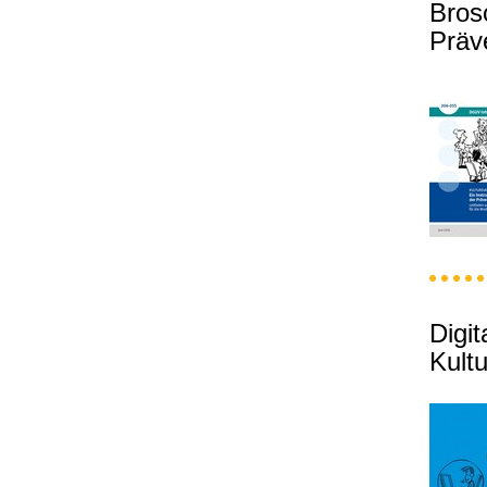
Bros
Präv
Digi
Kultu