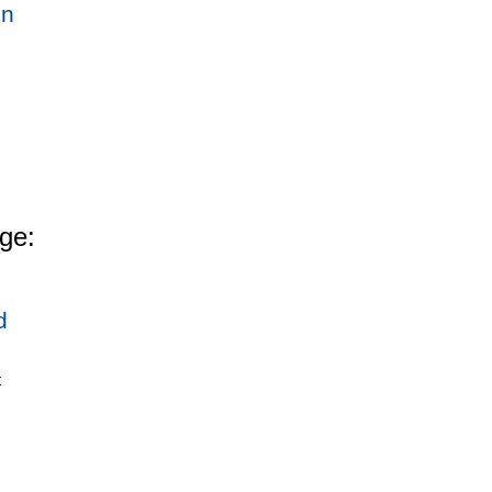
en
ge:
d
t