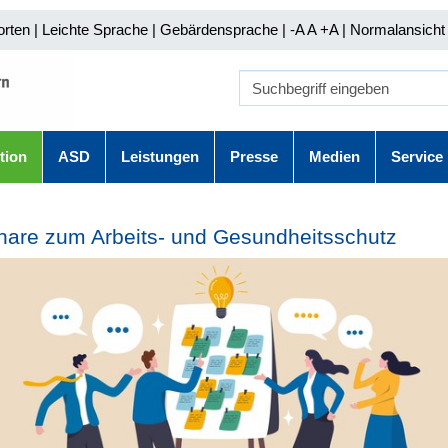
orten
|
Leichte Sprache
|
Gebärdensprache
| -A A
+A |
Normalansicht 
tion
ASD
Leistungen
Presse
Medien
Service
are zum Arbeits- und Gesundheitsschutz