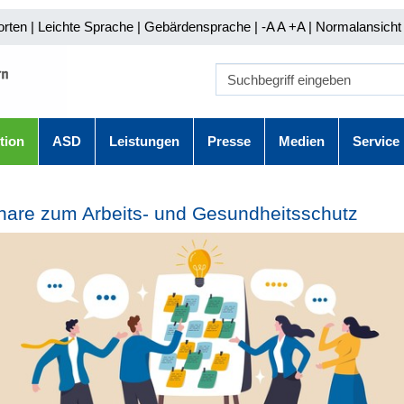
orten
|
Leichte Sprache
|
Gebärdensprache
| -A A
+A |
Normalansicht 
tion
ASD
Leistungen
Presse
Medien
Service
are zum Arbeits- und Gesundheitsschutz