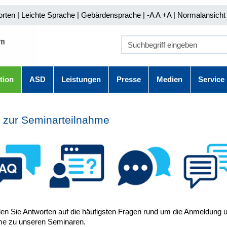
orten
|
Leichte Sprache
|
Gebärdensprache
| -A A
+A |
Normalansicht 
tion
ASD
Leistungen
Presse
Medien
Service
 zur Seminarteilnahme
nden Sie Antworten auf die häufigsten Fragen rund um die Anmeldung 
me zu unseren Seminaren.