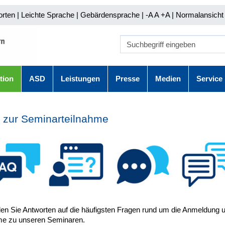
orten
|
Leichte Sprache
|
Gebärdensprache
| -A A
+A |
Normalansicht 
tion
ASD
Leistungen
Presse
Medien
Service
 zur Seminarteilnahme
nden Sie Antworten auf die häufigsten Fragen rund um die Anmeldung 
me zu unseren Seminaren.