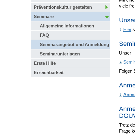
viele fr
Präventionskultur gestalten
Seminare
Unser
Allgemeine Informationen
Hier
s
FAQ
Semi
Seminarangebot und Anmeldung
Unser
Seminarunterlagen
Semin
Erste Hilfe
Folgen 
Erreichbarkeit
Anmel
Anme
Anmel
DGU
Trotz de
Frage k