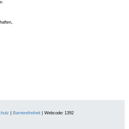
an
haften,
chutz
|
Barrierefreiheit
|
Webcode: 1392