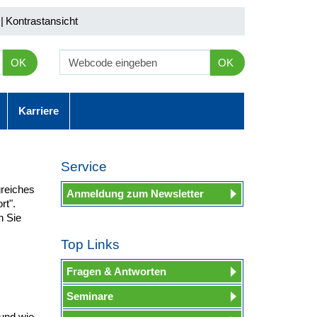
|
Kontrastansicht
OK
OK
Karriere
Service
reiches
Anmeldung zum Newsletter
rt".
n Sie
Top Links
Fragen & Antworten
Seminare
und wie