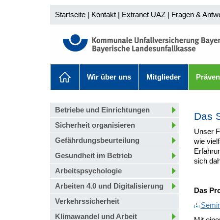
Startseite
|
Kontakt
|
Extranet UAZ
|
Fragen & Antw
Wir über uns
Mitglieder
Präven
Betriebe und Einrichtungen
Das 
Sicherheit organisieren
Unser F
Gefährdungsbeurteilung
wie viel
Erfahru
Gesundheit im Betrieb
sich dah
Arbeitspsychologie
Arbeiten 4.0 und Digitalisierung
Das Pro
Verkehrssicherheit
Semi
Klimawandel und Arbeit
Mit ein