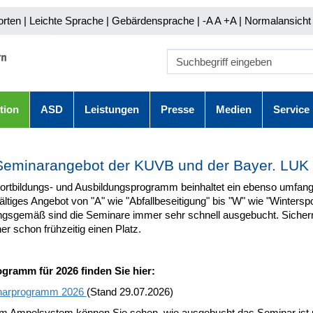
orten
|
Leichte Sprache
|
Gebärdensprache
| -A A
+A |
Normalansicht 
tion
ASD
Leistungen
Presse
Medien
Service
Seminarangebot der KUVB und der Bayer. LUK
ortbildungs- und Ausbildungsprogramm beinhaltet ein ebenso umfang
fältiges Angebot von "A" wie "Abfallbeseitigung" bis "W" wie "Winterspo
ngsgemäß sind die Seminare immer sehr schnell ausgebucht. Sicher
er schon frühzeitig einen Platz.
gramm für 2026 finden Sie hier:
narprogramm 2026
(Stand 29.07.2026)
em Ampelsystem können Sie sehen, wie ausgebucht das Seminar ist 