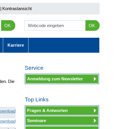
|
Kontrastansicht
OK
OK
Karriere
Service
Anmeldung zum Newsletter
den. Die
Top Links
Fragen & Antworten
ownload
Seminare
ownload