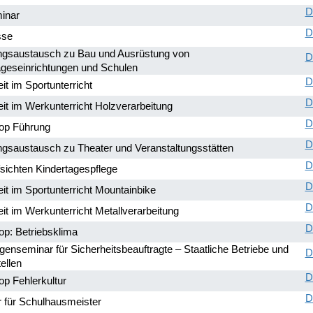
D
inar
D
sse
ngsaustausch zu Bau und Ausrüstung von
D
ageseinrichtungen und Schulen
D
it im Sportunterricht
D
it im Werkunterricht Holzverarbeitung
D
op Führung
D
ngsaustausch zu Theater und Veranstaltungsstätten
D
sichten Kindertagespflege
D
it im Sportunterricht Mountainbike
D
it im Werkunterricht Metallverarbeitung
D
p: Betriebsklima
enseminar für Sicherheitsbeauftragte – Staatliche Betriebe und
D
ellen
D
p Fehlerkultur
D
 für Schulhausmeister