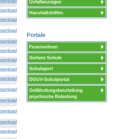
ownload
Unfallanzeigen
ownload
Haushaltshilfen
ownload
ownload
Portale
ownload
Feuerwehren
ownload
Sichere Schule
ownload
Schulsport
ownload
ownload
DGUV-Schulportal
ownload
Gefährdungsbeurteilung
psychische Belastung
ownload
ownload
ownload
ownload