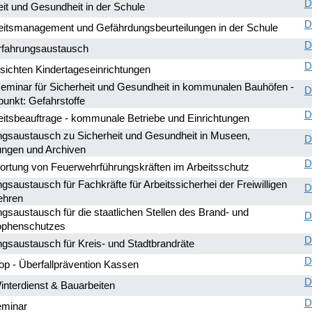
D
eit und Gesundheit in der Schule
D
eitsmanagement und Gefährdungsbeurteilungen in der Schule
D
fahrungsaustausch
D
sichten Kindertageseinrichtungen
eminar für Sicherheit und Gesundheit in kommunalen Bauhöfen -
D
unkt: Gefahrstoffe
D
eitsbeauftrage - kommunale Betriebe und Einrichtungen
ngsaustausch zu Sicherheit und Gesundheit in Museen,
D
ngen und Archiven
D
ortung von Feuerwehrführungskräften im Arbeitsschutz
gsaustausch für Fachkräfte für Arbeitssicherhei der Freiwilligen
D
ehren
gsaustausch für die staatlichen Stellen des Brand- und
D
ophenschutzes
D
ngsaustausch für Kreis- und Stadtbrandräte
D
p - Überfallprävention Kassen
D
interdienst & Bauarbeiten
D
eminar