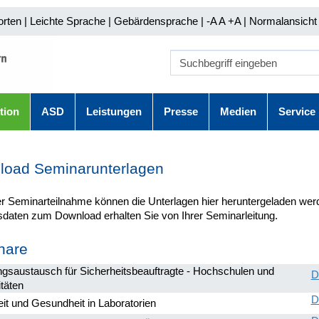
orten
|
Leichte Sprache
|
Gebärdensprache
| -A A
+A |
Normalansicht 
tion
ASD
Leistungen
Presse
Medien
Service
load Seminarunterlagen
r Seminarteilnahme können die Unterlagen hier heruntergeladen wer
daten zum Download erhalten Sie von Ihrer Seminarleitung.
nare
ngsaustausch für Sicherheitsbeauftragte - Hochschulen und
D
täten
D
it und Gesundheit in Laboratorien