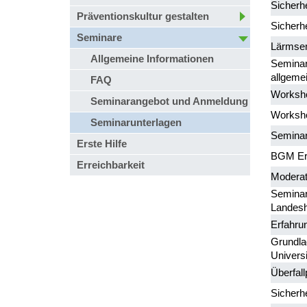
Sicherh
Präventionskultur gestalten
Sicherh
Seminare
Lärmse
Allgemeine Informationen
Seminare
allgeme
FAQ
Worksho
Seminarangebot und Anmeldung
Worksho
Seminarunterlagen
Seminar 
Erste Hilfe
BGM Erf
Erreichbarkeit
Moderat
Seminar 
Landesh
Erfahru
Grundla
Universi
Überfall
Sicherh