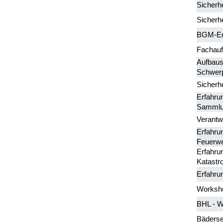
Sicherh
Sicherh
BGM-Er
Fachauf
Aufbaus
Schwerp
Sicherh
Erfahru
Sammlu
Verantw
Erfahrun
Feuerw
Erfahrun
Katastr
Erfahru
Worksho
BHL - W
Bäders