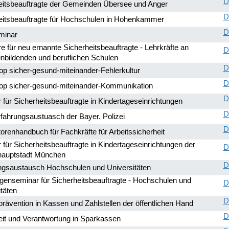
D
eitsbeauftragte der Gemeinden Übersee und Anger
D
eitsbeauftragte für Hochschulen in Hohenkammer
D
minar
 für neu ernannte Sicherheitsbeauftragte - Lehrkräfte an
D
inbildenden und beruflichen Schulen
D
p sicher-gesund-miteinander-Fehlerkultur
D
p sicher-gesund-miteinander-Kommunikation
D
für Sicherheitsbeauftragte in Kindertageseinrichtungen
D
ahrungsaustuasch der Bayer. Polizei
D
orenhandbuch für Fachkräfte für Arbeitssicherheit
für Sicherheitsbeauftragte in Kindertageseinrichtungen der
D
auptstadt München
D
ngsaustausch Hochschulen und Universitäten
genseminar für Sicherheitsbeauftragte - Hochschulen und
D
täten
D
prävention in Kassen und Zahlstellen der öffentlichen Hand
D
eit und Verantwortung in Sparkassen