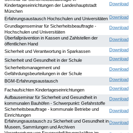
Download
Kindertageseinrichtungen der Landeshauptstadt
München
Download
Erfahrungsaustausch Hochschulen und Universitäten
Grundlagenseminar für Sicherheitsbeauftragte -
Download
Hochschulen und Universitäten
Überfallprävention in Kassen und Zahlstellen der
Download
öffentlichen Hand
Download
Sicherheit und Verantwortung in Sparkassen
Download
Sicherheit und Gesundheit in der Schule
Sicherheitsmanagement und
Download
Gefährdungsbeurteilungen in der Schule
Download
BGM-Erfahrungsaustausch
Download
Fachaufsichten Kindertageseinrichtungen
Aufbauseminar für Sicherheit und Gesundheit in
Download
kommunalen Bauhöfen - Schwerpunkt: Gefahrstoffe
Sicherheitsbeauftrage - kommunale Betriebe und
Download
Einrichtungen
Erfahrungsaustausch zu Sicherheit und Gesundheit in
Download
Museen, Sammlungen und Archiven
Verantwortung von Feuerwehrführungskräften im