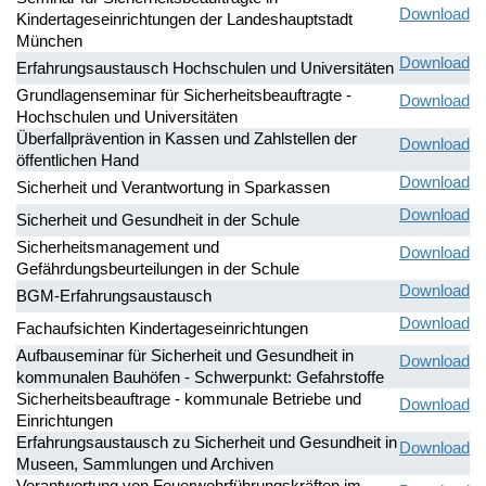
Download
Kindertageseinrichtungen der Landeshauptstadt
München
Download
Erfahrungsaustausch Hochschulen und Universitäten
Grundlagenseminar für Sicherheitsbeauftragte -
Download
Hochschulen und Universitäten
Überfallprävention in Kassen und Zahlstellen der
Download
öffentlichen Hand
Download
Sicherheit und Verantwortung in Sparkassen
Download
Sicherheit und Gesundheit in der Schule
Sicherheitsmanagement und
Download
Gefährdungsbeurteilungen in der Schule
Download
BGM-Erfahrungsaustausch
Download
Fachaufsichten Kindertageseinrichtungen
Aufbauseminar für Sicherheit und Gesundheit in
Download
kommunalen Bauhöfen - Schwerpunkt: Gefahrstoffe
Sicherheitsbeauftrage - kommunale Betriebe und
Download
Einrichtungen
Erfahrungsaustausch zu Sicherheit und Gesundheit in
Download
Museen, Sammlungen und Archiven
Verantwortung von Feuerwehrführungskräften im