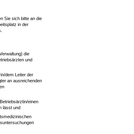
 Sie sich bitte an die
itsplatz in der
s.
(Verwaltung) die
etriebsärzten und
erin/dem Leiter der
tigter an ausreichenden
en
 Betriebsärztin/einen
n lässt und
eitsmedizinischen
otsuntersuchungen