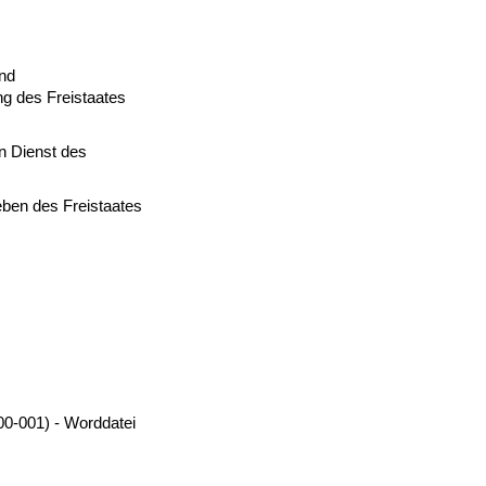
und
ng des Freistaates
n Dienst des
eben des Freistaates
00-001) - Worddatei