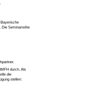
.
 Bayerische
. Die Seminarreihe
hpartner.
StMFH durch. Als
lle die
ügung stellen: