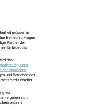
cherheit müssen in
den Betrieb zu Fragen
tige Partner der
ierfür bildet das
wird das
währleistung eines
 der staatlichen
ngen und Betrieben des
arbeitsmedizinischer
ung von
iten ergeben sich
rbeitsplätze in