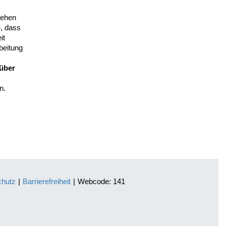
tehen
e, dass
it
beitung
über
en.
chutz
|
Barrierefreiheit
|
Webcode: 141