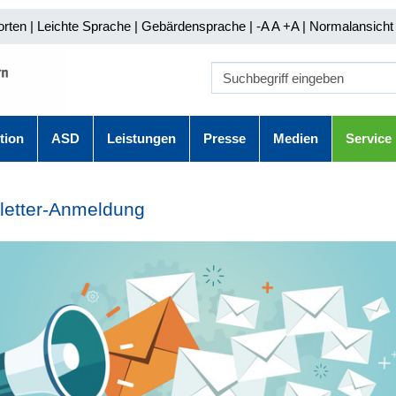
orten
|
Leichte Sprache
|
Gebärdensprache
| -A A
+A |
Normalansicht 
tion
ASD
Leistungen
Presse
Medien
Service
letter-Anmeldung