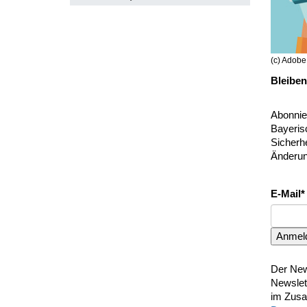
(c) Adobe
Bleiben
Abonnie
Bayeris
Sicherh
Änderun
E-Mail*
Anmel
Der News
Newslet
im Zusa