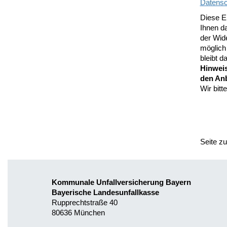
Datensc
Diese Ei
Ihnen d
der Wide
möglich
bleibt 
Hinweis
den An
Wir bitt
Seite z
Kommunale Unfallversicherung Bayern
Bayerische Landesunfallkasse
Rupprechtstraße 40
80636 München