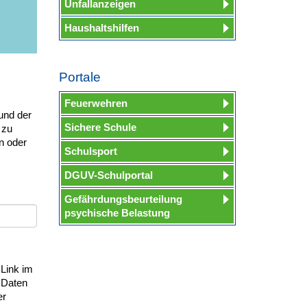
Unfallanzeigen
Haushaltshilfen
Portale
Feuerwehren
und der
Sichere Schule
 zu
n oder
Schulsport
DGUV-Schulportal
Gefährdungsbeurteilung
psychische Belastung
 Link im
 Daten
er