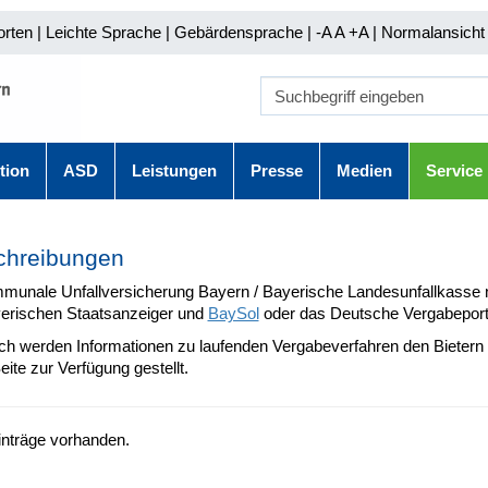
orten
|
Leichte Sprache
|
Gebärdensprache
| -A A
+A |
Normalansicht 
tion
ASD
Leistungen
Presse
Medien
Service
chreibungen
munale Unfallversicherung Bayern / Bayerische Landesunfallkasse 
erischen Staatsanzeiger und
BaySol
oder das Deutsche Vergabeport
ich werden Informationen zu laufenden Vergabeverfahren den Bietern 
eite zur Verfügung gestellt.
inträge vorhanden.