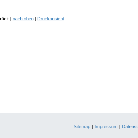
urück |
nach oben
|
Druckansicht
Sitemap
|
Impressum
|
Datens