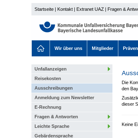
Startseite
|
Kontakt
|
Extranet UAZ
|
Fragen & Antw
Wir über uns
Mitglieder
Präven
Unfallanzeigen
Auss
Reisekosten
Die Kom
Ausschreibungen
den Bay
Anmeldung zum Newsletter
Zusätzl
dieser S
E-Rechnung
Fragen & Antworten
Keine E
Leichte Sprache
Gebärdensprache