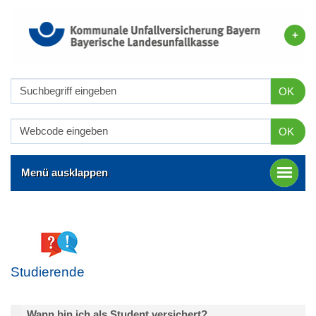
OK
OK
Menü ausklappen
Studierende
Wann bin ich als Student versichert?