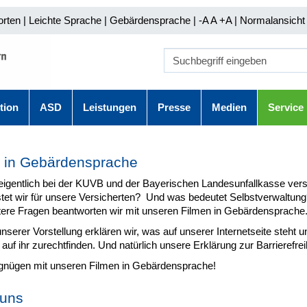
orten
|
Leichte Sprache
|
Gebärdensprache
| -A A
+A |
Normalansicht 
tion
ASD
Leistungen
Presse
Medien
Service
 in Gebärdensprache
 eigentlich bei der KUVB und der Bayerischen Landesunfallkasse vers
stet wir für unsere Versicherten? Und was bedeutet Selbstverwaltun
tere Fragen beantworten wir mit unseren Filmen in Gebärdensprache
serer Vorstellung erklären wir, was auf unserer Internetseite steht u
 auf ihr zurechtfinden. Und natürlich unsere Erklärung zur Barrierefrei
rgnügen mit unseren Filmen in Gebärdensprache!
 uns