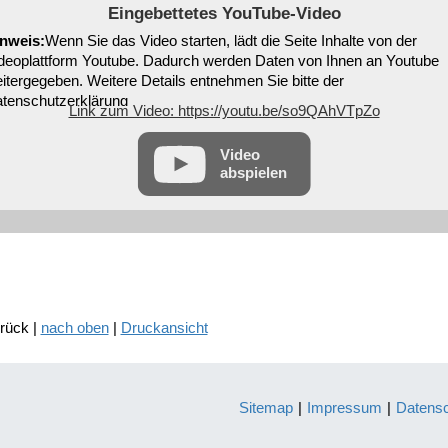
Eingebettetes YouTube-Video
nweis:
Wenn Sie das Video starten, lädt die Seite Inhalte von der
deoplattform Youtube. Dadurch werden Daten von Ihnen an Youtube
itergegeben. Weitere Details entnehmen Sie bitte der
tenschutzerklärung
Link zum Video: https://youtu.be/so9QAhVTpZo
Video
abspielen
urück |
nach oben
|
Druckansicht
Sitemap
|
Impressum
|
Datens