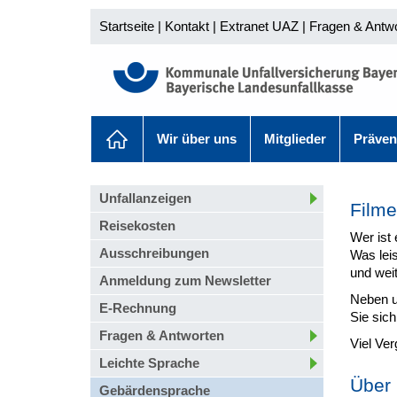
Startseite
|
Kontakt
|
Extranet UAZ
|
Fragen & Antw
Wir über uns
Mitglieder
Präven
Unfallanzeigen
Filme
Reisekosten
Wer ist
Ausschreibungen
Was lei
und wei
Anmeldung zum Newsletter
Neben un
E-Rechnung
Sie sich
Fragen & Antworten
Viel Ve
Leichte Sprache
Über
Gebärdensprache