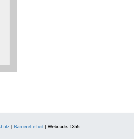
chutz
|
Barrierefreiheit
|
Webcode: 1355