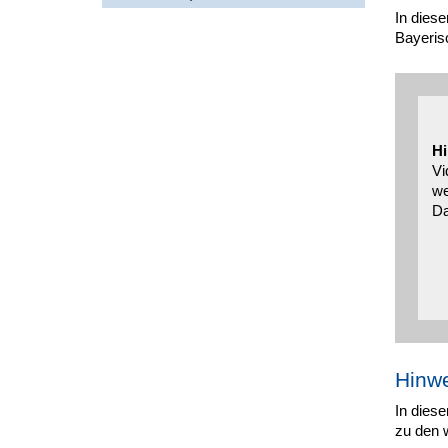
In dies
Bayeris
Hi
Vi
we
Da
Hinwe
In diese
zu den 