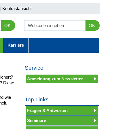
|
Kontrastansicht
OK
OK
Karriere
Service
ichert?
Anmeldung zum Newsletter
g? Diese
.
nd wie
Top Links
heit.
Fragen & Antworten
Seminare