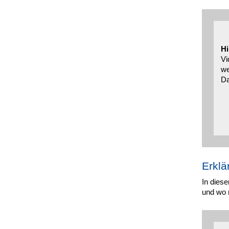
Hi
Vi
we
Da
Erklä
In diese
und wo 