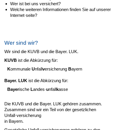
Wer ist bei uns versichert?
Welche weiteren Informationen finden Sie auf unserer
Internet·seite?
Wer sind wir?
Wir sind die KUVB und die Bayer. LUK.
KUVB
ist die Abkürzung für:
K
ommunale
U
nfall
v
ersicherung
B
ayern
Bayer. LUK
ist die Abkürzung für:
Bayer
ische
L
andes·
u
nfall
k
asse
Die KUVB und die Bayer. LUK gehören zusammen.
Zusammen sind wir ein Teil von der gesetzlichen
Unfall·versicherung
in Bayern.
Gesetzliche Unfall·versicherungen gehören zu den