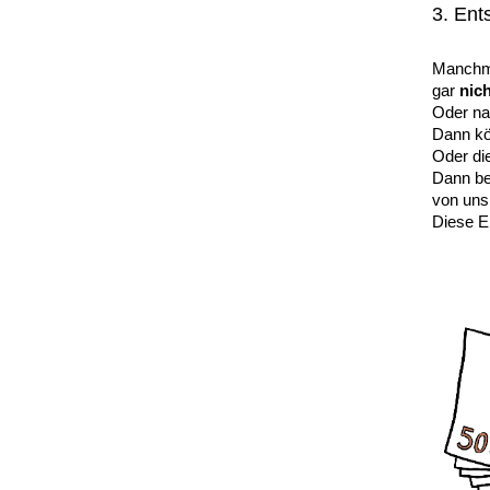
3. Ent
Manchma
gar
nich
Oder na
Dann k
Oder d
Dann be
von uns
Diese E