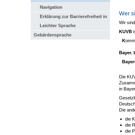
Navigation
Wer s
Erklärung zur Barrierefreiheit in
Wir sin
Leichter Sprache
KUVB
i
Gebärdensprache
K
omm
Bayer.
Bayer
Die KUV
Zusammen
in Bayer
Gesetzl
Deutsch
Die and
die 
die 
die P