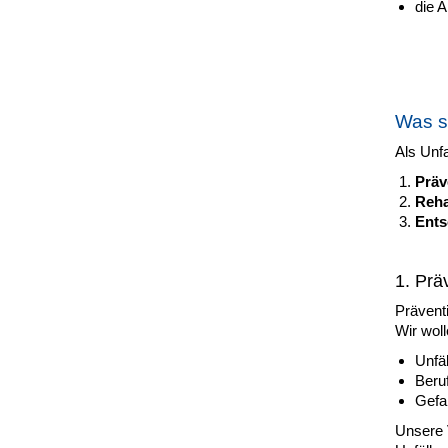
die A
Was s
Als Unf
Präv
Reha
Ents
1. Prä
Präventi
Wir woll
Unfäl
Beru
Gefah
Unsere V