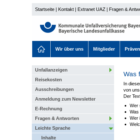
Startseite
|
Kontakt
|
Extranet UAZ
|
Fragen & Antw
Wir über uns
Mitglieder
Präven
Unfallanzeigen
Was f
Reisekosten
In diese
Ausschreibungen
von unse
Der Text
Anmeldung zum Newsletter
Wer 
E-Rechnung
Was 
Wer i
Fragen & Antworten
Welch
Leichte Sprache
Inhalte