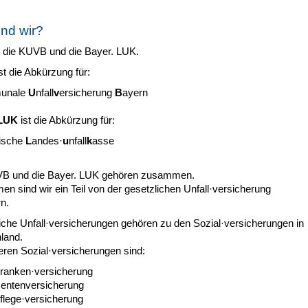
ind wir?
d die KUVB und die Bayer. LUK.
st die Abkürzung für:
unale
U
nfall
v
ersicherung
B
ayern
 LUK
ist die Abkürzung für:
ische
L
andes·
u
nfall
k
asse
B und die Bayer. LUK gehören zusammen.
 sind wir ein Teil von der gesetzlichen Unfall·versicherung
n.
iche Unfall·versicherungen gehören zu den Sozial·versicherungen in
land.
eren Sozial·versicherungen sind:
Kranken·versicherung
Rentenversicherung
flege·versicherung