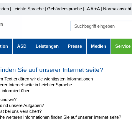
orten
|
Leichte Sprache
|
Gebärdensprache
| -A A
+A |
Normalansicht 
tion
ASD
Leistungen
Presse
Medien
Service
inden Sie auf unserer Internet·seite?
m Text erklären wir die wichtigsten Informationen
rer Internet·seite in Leichter Sprache.
 informiert über:
sind wir?
sind unsere Aufgaben?
st bei uns versichert?
e weiteren Informationen finden Sie auf unserer Internet·seite?