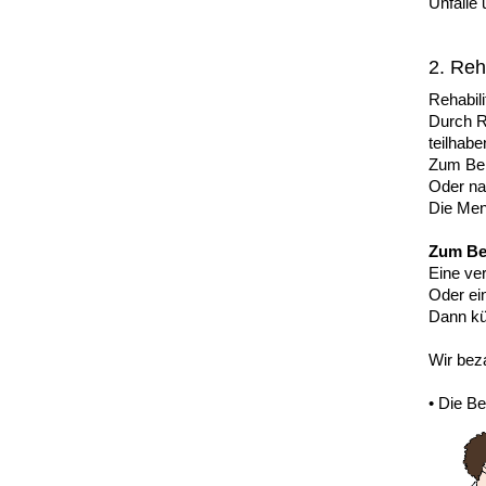
Unfälle 
2. Reha
Rehabili
Durch R
teilhab
Zum Bei
Oder na
Die Men
Zum Bei
Eine ver
Oder ei
Dann kü
Wir bez
• Die B