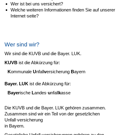
Wer ist bei uns versichert?
Welche weiteren Informationen finden Sie auf unserer
Internet·seite?
Wer sind wir?
Wir sind die KUVB und die Bayer. LUK.
KUVB
ist die Abkürzung für:
K
ommunale
U
nfall
v
ersicherung
B
ayern
Bayer. LUK
ist die Abkürzung für:
Bayer
ische
L
andes·
u
nfall
k
asse
Die KUVB und die Bayer. LUK gehören zusammen.
Zusammen sind wir ein Teil von der gesetzlichen
Unfall·versicherung
in Bayern.
Gesetzliche Unfall·versicherungen gehören zu den