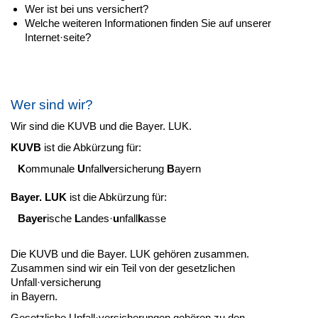
Wer ist bei uns versichert?
Welche weiteren Informationen finden Sie auf unserer
Internet·seite?
Wer sind wir?
Wir sind die KUVB und die Bayer. LUK.
KUVB
ist die Abkürzung für:
K
ommunale
U
nfall
v
ersicherung
B
ayern
Bayer. LUK
ist die Abkürzung für:
Bayer
ische
L
andes·
u
nfall
k
asse
Die KUVB und die Bayer. LUK gehören zusammen.
Zusammen sind wir ein Teil von der gesetzlichen
Unfall·versicherung
in Bayern.
Gesetzliche Unfall·versicherungen gehören zu den