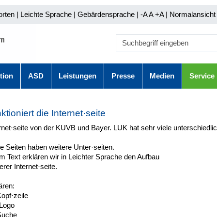
orten
|
Leichte Sprache
|
Gebärdensprache
| -A A
+A |
Normalansicht 
tion
ASD
Leistungen
Presse
Medien
Service
ktioniert die Internet·seite
rnet·seite von der KUVB und Bayer. LUK hat sehr viele unterschiedli
e Seiten haben weitere Unter·seiten.
m Text erklären wir in Leichter Sprache den Aufbau
rer Internet·seite.
ären:
opf·zeile
Logo
Suche