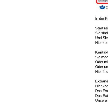
In der K
Startse
Sie sind
Und Sie 
Hier ko
Kontak
Sie möc
Oder mi
Oder un
Hier fin
Extran
Hier kö
Das Extr
Das Ext
Unsere 