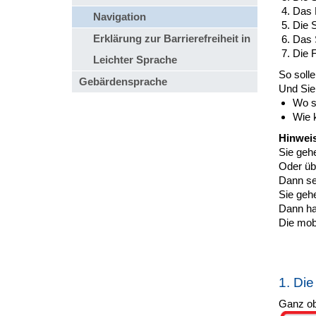
Das 
Navigation
Die S
Erklärung zur Barrierefreiheit in
Das 
Die F
Leichter Sprache
So solle
Gebärdensprache
Und Sie
Wo s
Wie 
Hinweis
Sie geh
Oder üb
Dann seh
Sie gehe
Dann ha
Die mob
1. Die
Ganz obe