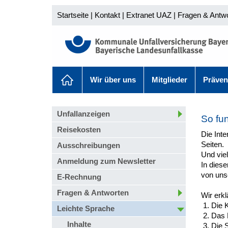
Startseite
|
Kontakt
|
Extranet UAZ
|
Fragen & Antw
Wir über uns
Mitglieder
Präven
Unfallanzeigen
So fun
Reisekosten
Die Inte
Seiten.
Ausschreibungen
Und viel
Anmeldung zum Newsletter
In diese
von unse
E-Rechnung
Fragen & Antworten
Wir erkl
Die K
Leichte Sprache
Das 
Inhalte
Die 