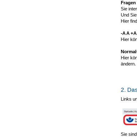
Fragen
Sie int
Und Sie
Hier fin
-A A +A
Hier kön
Normal·
Hier kön
ändern.
2. Da
Links un
Sie sind