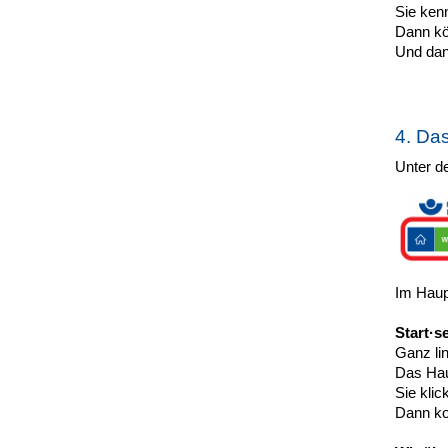
Sie ken
Dann kö
Und dan
4. Da
Unter d
Im Haup
Start·se
Ganz lin
Das Haus
Sie kli
Dann ko