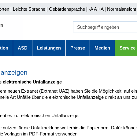
orten
|
Leichte Sprache
|
Gebärdensprache
| -A A
+A |
Normalansicht 
tion
ASD
Leistungen
Presse
Medien
Service
lanzeigen
e elektronische Unfallanzeige
rem neuen Extranet (Extranet UAZ) haben Sie die Möglichkeit, auf ei
elle Art Unfälle über die elektronische Unfallanzeige direkt an uns zu
eht es zur elektronischen Unfallanzeige.
 nutzen für die Unfallmeldung weiterhin die Papierform. Dafür könne
die Vorlagen im PDF-Format verwenden.