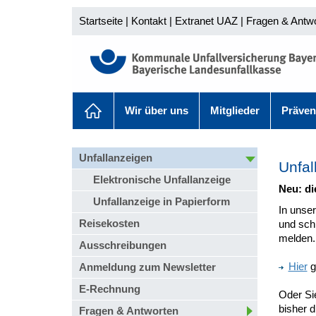
Startseite
|
Kontakt
|
Extranet UAZ
|
Fragen & Antw
Wir über uns
Mitglieder
Präven
Unfallanzeigen
Unfal
Elektronische Unfallanzeige
Neu: di
Unfallanzeige in Papierform
In unse
Reisekosten
und schn
melden.
Ausschreibungen
Hier
g
Anmeldung zum Newsletter
E-Rechnung
Oder Sie
bisher 
Fragen & Antworten