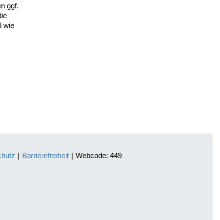
n ggf.
ie
l wie
chutz
|
Barrierefreiheit
|
Webcode: 449