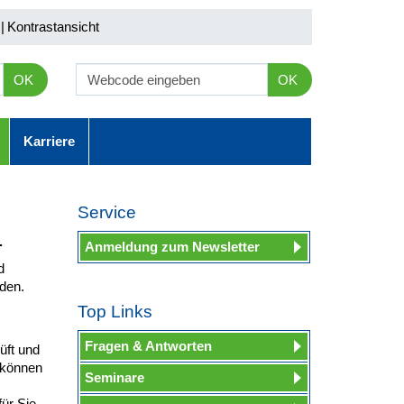
|
Kontrastansicht
OK
OK
Karriere
Service
.
Anmeldung zum Newsletter
d
lden.
Top Links
Fragen & Antworten
üft und
 können
Seminare
ür Sie.