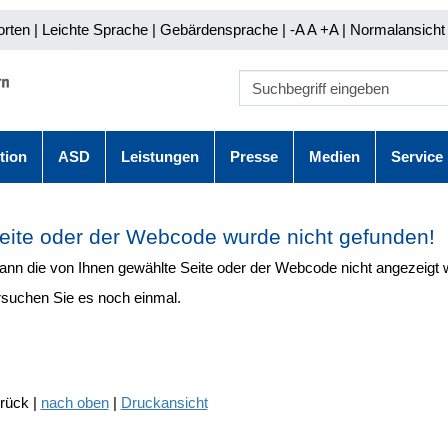
orten
|
Leichte Sprache
|
Gebärdensprache
| -A A
+A |
Normalansicht 
tion
ASD
Leistungen
Presse
Medien
Service
eite oder der Webcode wurde nicht gefunden!
kann die von Ihnen gewählte Seite oder der Webcode nicht angezeigt 
rsuchen Sie es noch einmal.
urück |
nach oben
|
Druckansicht