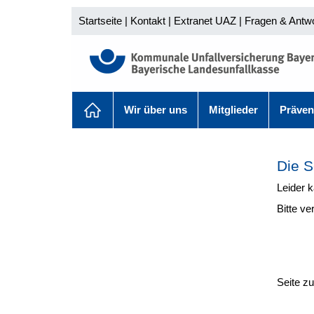
Startseite
|
Kontakt
|
Extranet UAZ
|
Fragen & Antw
Wir über uns
Mitglieder
Präven
Die S
Leider 
Bitte ve
Seite z