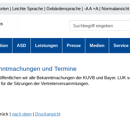
orten
|
Leichte Sprache
|
Gebärdensprache
| -A A
+A |
Normalansicht 
tion
ASD
Leistungen
Presse
Medien
Service
nntmachungen und Termine
röffentlichen wir alle Bekanntmachungen der KUVB und Bayer. LUK s
 für die Sitzungen der Vertreterversammlungen.
urück |
nach oben
|
Druckansicht