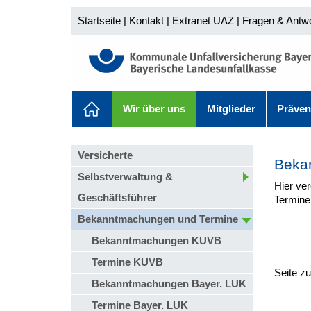
Startseite
|
Kontakt
|
Extranet UAZ
|
Fragen & Antw
Wir über uns
Mitglieder
Präven
Versicherte
Beka
Selbstverwaltung &
Hier ve
Geschäftsführer
Termine
Bekanntmachungen und Termine
Bekanntmachungen KUVB
Termine KUVB
Seite z
Bekanntmachungen Bayer. LUK
Termine Bayer. LUK