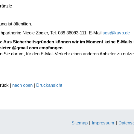
ränzle
ng ist öffentlich.
partnerin: Nicole Zogler, Tel. 089 36093-111, E-Mail
sgs@
kuvb.de
: Aus Sicherheitsgründen können wir im Moment keine E-Mails 
bieter @gmail.com empfangen.
en Sie darum, für den E-Mail-Verkehr einen anderen Anbieter zu nutz
urück |
nach oben
|
Druckansicht
Sitemap
|
Impressum
|
Datens