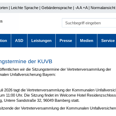
orten
|
Leichte Sprache
|
Gebärdensprache
| -A A
+A |
Normalansicht 
tion
ASD
Leistungen
Presse
Medien
Service
ngstermine der KUVB
öffentlichen wir die Sitzungstermine der Vertreterversammlung der
len Unfallversicherung Bayern:
uli 2026 tagt die Vertreterversammlung der Kommunalen Unfallversi
um 11:00 Uhr. Die Sitzung findet im Welcome Hotel Residenzschloss
, Untere Sandstraße 32, 96049 Bamberg statt.
sitzende der Vertreterversammlung der Kommunalen Unfallversicher