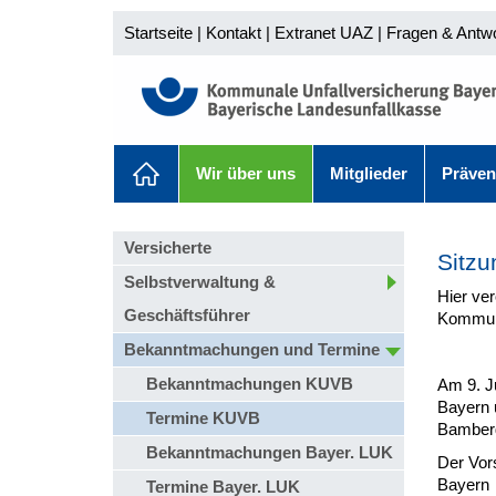
Startseite
|
Kontakt
|
Extranet UAZ
|
Fragen & Antw
Wir über uns
Mitglieder
Präven
Versicherte
Sitzu
Selbstverwaltung &
Hier ver
Geschäftsführer
Kommuna
Bekanntmachungen und Termine
Bekanntmachungen KUVB
Am 9. J
Bayern 
Termine KUVB
Bamberg
Bekanntmachungen Bayer. LUK
Der Vor
Bayern
Termine Bayer. LUK