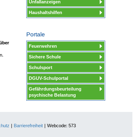
Unfallanzeigen
Haushaltshilfen
Portale
über
Feuerwehren
en.
Sichere Schule
Schulsport
DGUV-Schulportal
Gefährdungsbeurteilung
psychische Belastung
chutz
|
Barrierefreiheit
|
Webcode: 573