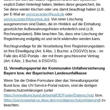
explizit Daten hinterlegt haben, bleiben diese gespeichert, bis
Sie diese wieder löschen oder uns damit beauftragt haben (z.B.
per E-Mail an
servicecenter@
kuvb.de
oder
servicecenter@
bayerluk.de
). Von einer Löschung
ausgenommen sind Daten, die im Hinblick auf die Einhaltung
gesetzlicher Aufbewahrungsfristen erforderlich sind (z.B.
Rechnungsdaten). Bitte beachten Sie, dass eine Löschung der
Registrierung endgültig ist und nicht widerrufen werden kann.
Rechtsgrundlage für die Verarbeitung Ihrer Registrierungsdaten
ist Ihre Einwilligung (Art. 6 Abs. 1 Buchst. a DSGVO) bzw. - im
Falle des ASD-Portals - der mit Ihnen geschlossene Vertrag
(Art. 6 Abs. 1 Buchst. b DSGVO).
11. Verwaltungsportal der Kommunalen Unfallversicherung
Bayern bzw. der Bayerischen Landesunfallkasse
Wenn Sie die Online-Formulare über das Verwaltungsportal
Bund bzw. das UV-Service-Portal nutzen, sind die dortigen
Datenschutzerklärungen (unter
https://verwaltung.bund.de/portal/DE/Footer/Datenschutz
bzw.
https://serviceportal-uv.dguv.de/cms/datenschutzerklaerung
) zu
beachten.