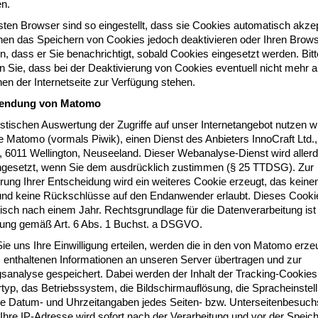
en.
ten Browser sind so eingestellt, dass sie Cookies automatisch akzep
nen das Speichern von Cookies jedoch deaktivieren oder Ihren Brow
en, dass er Sie benachrichtigt, sobald Cookies eingesetzt werden. Bitt
 Sie, dass bei der Deaktivierung von Cookies eventuell nicht mehr al
en der Internetseite zur Verfügung stehen.
wendung von Matomo
istischen Auswertung der Zugriffe auf unser Internetangebot nutzen wi
 Matomo (vormals Piwik), einen Dienst des Anbieters InnoCraft Ltd.,
t, 6011 Wellington, Neuseeland. Dieser Webanalyse-Dienst wird allerd
ngesetzt, wenn Sie dem ausdrücklich zustimmen (§ 25 TTDSG). Zur
ung Ihrer Entscheidung wird ein weiteres Cookie erzeugt, das keinen
 und keine Rückschlüsse auf den Endanwender erlaubt. Dieses Cookie 
sch nach einem Jahr. Rechtsgrundlage für die Datenverarbeitung ist 
igung gemäß Art. 6 Abs. 1 Buchst. a DSGVO.
ie uns Ihre Einwilligung erteilen, werden die in den von Matomo erze
 enthaltenen Informationen an unseren Server übertragen und zur
sanalyse gespeichert. Dabei werden der Inhalt der Tracking-Cookies
typ, das Betriebssystem, die Bildschirmauflösung, die Spracheinstel
ie Datum- und Uhrzeitangaben jedes Seiten- bzw. Unterseitenbesuch
 Ihre IP-Adresse wird sofort nach der Verarbeitung und vor der Speic