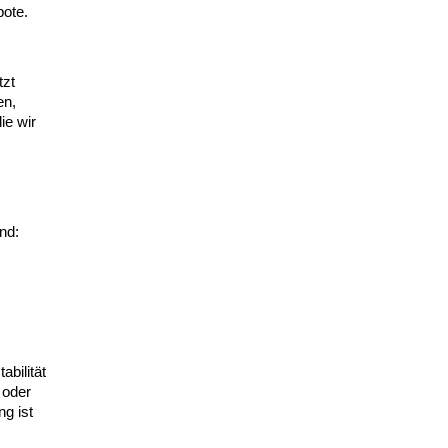
ote.
tzt
en,
ie wir
nd:
bilität
 oder
ng ist