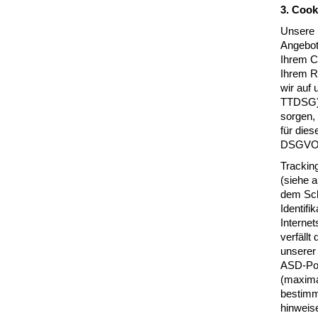
3. Cook
Unsere 
Angebot 
Ihrem C
Ihrem R
wir auf 
TTDSG).
sorgen,
für dies
DSGVO
Trackin
(siehe 
dem Sch
Identif
Interne
verfäll
unserer 
ASD-Por
(maxima
bestimm
hinweis