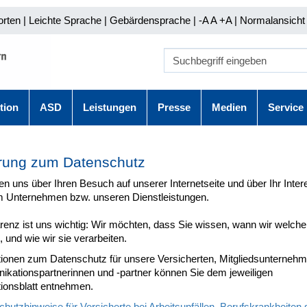
orten
|
Leichte Sprache
|
Gebärdensprache
| -A A
+A |
Normalansicht 
tion
ASD
Leistungen
Presse
Medien
Service
rung zum Datenschutz
en uns über Ihren Besuch auf unserer Internetseite und über Ihr Inte
 Unternehmen bzw. unseren Dienstleistungen.
renz ist uns wichtig: Wir möchten, dass Sie wissen, wann wir welch
 und wie wir sie verarbeiten.
tionen zum Datenschutz für unsere Versicherten, Mitgliedsunterneh
kationspartnerinnen und -partner können Sie dem jeweiligen
tionsblatt entnehmen.
hutzhinweise für Versicherte bei Arbeitsunfällen, Berufskrankheiten