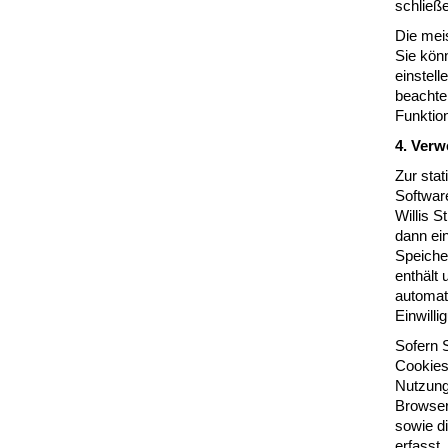
schließ
Die meis
Sie kön
einstell
beachten
Funktion
4. Ver
Zur stat
Software
Willis S
dann ei
Speicher
enthält
automati
Einwill
Sofern S
Cookies
Nutzung
Browser
sowie d
erfasst.