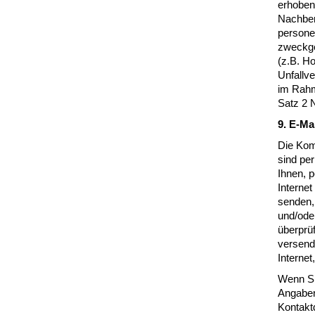
erhoben 
Nachber
persone
zweckge
(z.B. H
Unfallve
im Rahm
Satz 2 N
9. E-Ma
Die Kom
sind per
Ihnen, 
Internet
senden,
und/oder
überprüf
versend
Internet
Wenn Si
Angaben
Kontaktd