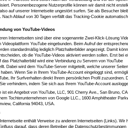
iert. Personenbezogene Nutzerprofile können wir damit nicht erstell
lso auf unserer Internetseite ungestört surfen. Sie als Besucher blei
 Nach Ablauf von 30 Tagen verfällt das Tracking-Cookie automatisch
bindung von YouTube-Videos
eren Internetseiten sind über eine sogenannte Zwei-Klick-Lösung Vid
n Videoplattform YouTube eingebunden. Beim Aufruf der entsprechen
rden standardmäßig lediglich Platzhalterbilder angezeigt. Damit kön
ntscheiden, ob die YouTube-Videos aktiviert werden sollen. Erst bei 
f das Platzhalterbild wird eine Verbindung zu Servern von YouTube
llt. Dabei wird dem YouTube-Server mitgeteilt, welche unserer Seiten
 haben. Wenn Sie in Ihrem YouTube-Account eingeloggt sind, ermögl
ube, Ihr Surfverhalten direkt Ihrem persönlichen Profil zuzuordnen. 
Sie verhindern, indem Sie sich aus Ihrem YouTube-Account auslogge
 ist ein Angebot von YouTube, LLC, 901 Cherry Ave., San Bruno, CA
nem Tochterunternehmen von Google LLC., 1600 Amphitheater Park
nview, California 94043, USA.
s
nternetseite enthält Verweise zu anderen Internetseiten (Links). Wir
Einfluss darauf, dass deren Betreiber die Datenschutzbestimmungen