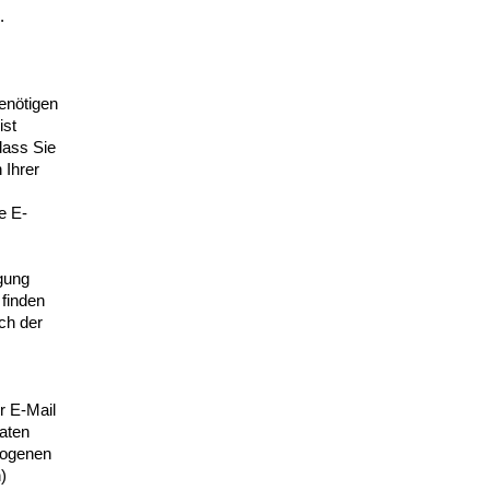
.
enötigen
ist
dass Sie
 Ihrer
e E-
gung
 finden
ch der
r E-Mail
aten
zogenen
)