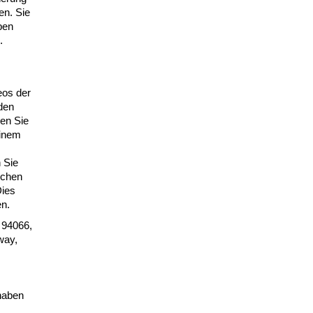
en. Sie
ben
.
eos der
den
nen Sie
einem
 Sie
ichen
Dies
n.
 94066,
way,
 haben