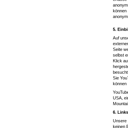
anonymis
können a
anonym.
5. Ein
Auf uns
externe
Seite we
selbst e
Klick au
hergeste
besucht
Sie YouT
können 
YouTube
USA, ei
Mountai
6. Link
Unsere I
keinen 