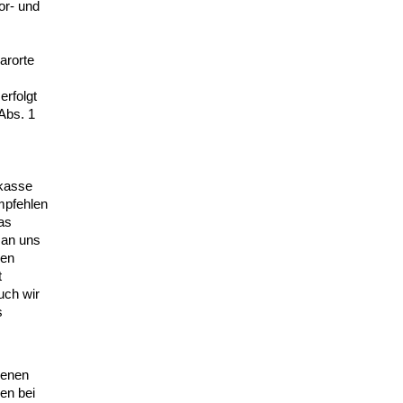
or- und
arorte
erfolgt
Abs. 1
lkasse
empfehlen
as
 an uns
sen
t
uch wir
s
benen
en bei