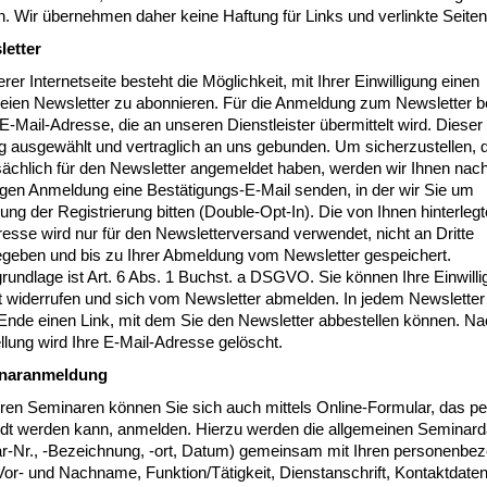
n. Wir übernehmen daher keine Haftung für Links und verlinkte Seiten
letter
rer Internetseite besteht die Möglichkeit, mit Ihrer Einwilligung einen
reien Newsletter zu abonnieren. Für die Anmeldung zum Newsletter b
 E-Mail-Adresse, die an unseren Dienstleister übermittelt wird. Dieser 
ig ausgewählt und vertraglich an uns gebunden. Um sicherzustellen, 
sächlich für den Newsletter angemeldet haben, werden wir Ihnen nach
igen Anmeldung eine Bestätigungs-E-Mail senden, in der wir Sie um
ung der Registrierung bitten (Double-Opt-In). Die von Ihnen hinterlegt
esse wird nur für den Newsletterversand verwendet, nicht an Dritte
egeben und bis zu Ihrer Abmeldung vom Newsletter gespeichert.
undlage ist Art. 6 Abs. 1 Buchst. a DSGVO. Sie können Ihre Einwilli
it widerrufen und sich vom Newsletter abmelden. In jedem Newsletter
Ende einen Link, mit dem Sie den Newsletter abbestellen können. Na
lung wird Ihre E-Mail-Adresse gelöscht.
inaranmeldung
ren Seminaren können Sie sich auch mittels Online-Formular, das pe
dt werden kann, anmelden. Hierzu werden die allgemeinen Seminard
r-Nr., -Bezeichnung, -ort, Datum) gemeinsam mit Ihren personenbe
or- und Nachname, Funktion/Tätigkeit, Dienstanschrift, Kontaktdaten