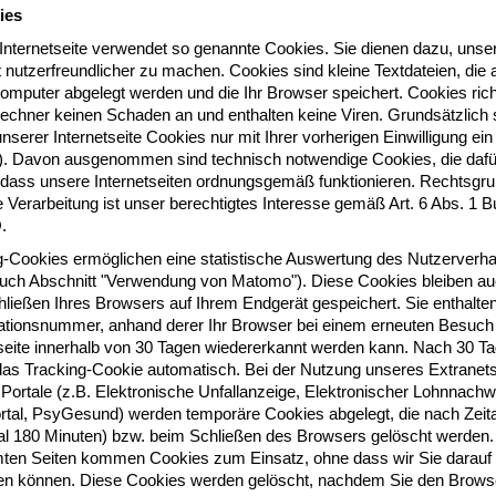
ies
Internetseite verwendet so genannte Cookies. Sie dienen dazu, unse
nutzerfreundlicher zu machen. Cookies sind kleine Textdateien, die 
omputer abgelegt werden und die Ihr Browser speichert. Cookies rich
echner keinen Schaden an und enthalten keine Viren. Grundsätzlich 
unserer Internetseite Cookies nur mit Ihrer vorherigen Einwilligung ein
 Davon ausgenommen sind technisch notwendige Cookies, die dafü
 dass unsere Internetseiten ordnungsgemäß funktionieren. Rechtsgr
e Verarbeitung ist unser berechtigtes Interesse gemäß Art. 6 Abs. 1 Bu
.
g-Cookies ermöglichen eine statistische Auswertung des Nutzerverha
auch Abschnitt "Verwendung von Matomo"). Diese Cookies bleiben a
ließen Ihres Browsers auf Ihrem Endgerät gespeichert. Sie enthalten
ikationsnummer, anhand derer Ihr Browser bei einem erneuten Besuch
tseite innerhalb von 30 Tagen wiedererkannt werden kann. Nach 30 T
t das Tracking-Cookie automatisch. Bei der Nutzung unseres Extranet
Portale (z.B. Elektronische Unfallanzeige, Elektronischer Lohnnachw
tal, PsyGesund) werden temporäre Cookies abgelegt, die nach Zeita
l 180 Minuten) bzw. beim Schließen des Browsers gelöscht werden.
ten Seiten kommen Cookies zum Einsatz, ohne dass wir Sie darauf
en können. Diese Cookies werden gelöscht, nachdem Sie den Brows