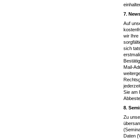
einhalte
7. News
Auf unse
kostenf
wir Ihre
sorgfält
sich tat
erstmal
Bestätig
Mail-Adr
weiterg
Rechtsgr
jederze
Sie am 
Abbestel
8. Sem
Zu unse
übersan
(Semina
Daten (V