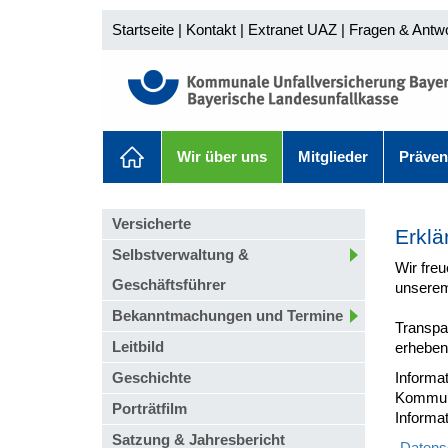
Startseite
|
Kontakt
|
Extranet UAZ
|
Fragen & Antw
Wir über uns
Mitglieder
Präven
Versicherte
Erklä
Selbstverwaltung &
Wir freu
Geschäftsführer
unserem
Bekanntmachungen und Termine
Transpa
Leitbild
erheben,
Geschichte
Informa
Kommuni
Porträtfilm
Informa
Satzung & Jahresbericht
-
Datensc