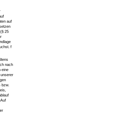
r
auf
ten auf
setzen
 (§ 25
r
undlage
chst. f
ltens
uch nach
 eine
 unserer
agen
s bzw.
eis,
blauf
 Auf
er