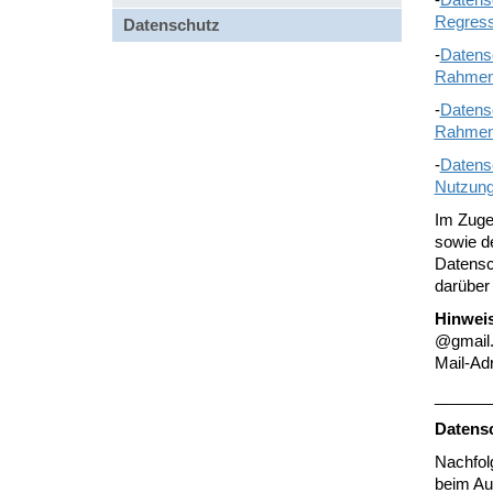
Regress
Datenschutz
-
Datensc
Rahmen 
-
Datens
Rahmen 
-
Datens
Nutzung
Im Zuge
sowie d
Datensc
darüber 
Hinweis
@gmail.
Mail-Ad
______
Datensc
Nachfol
beim Au