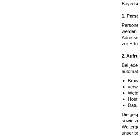
Bayeris
1. Per
Persone
werden 
Adresse
zur Erfü
2. Aufr
Bei jede
automati
Brow
verw
Webse
Host
Datu
Die gesp
sowie z
Weiterga
unser b