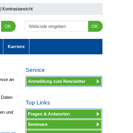
|
Kontrastansicht
OK
OK
Karriere
Service
resse an
Anmeldung zum Newsletter
e Daten
Top Links
men und
Fragen & Antworten
Seminare
 sowie im