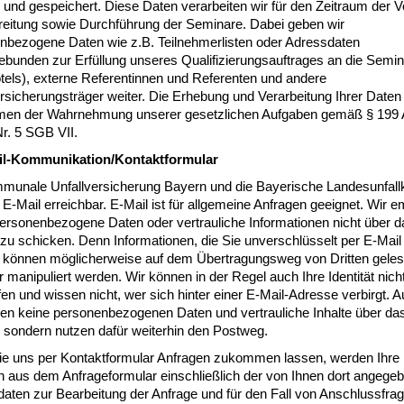
und gespeichert. Diese Daten verarbeiten wir für den Zeitraum der V
eitung sowie Durchführung der Seminare. Dabei geben wir
nbezogene Daten wie z.B. Teilnehmerlisten oder Adressdaten
bunden zur Erfüllung unseres Qualifizierungsauftrages an die Semin
otels), externe Referentinnen und Referenten und andere
rsicherungsträger weiter. Die Erhebung und Verarbeitung Ihrer Daten 
en der Wahrnehmung unserer gesetzlichen Aufgaben gemäß § 199 
r. 5 SGB VII.
il-Kommunikation/Kontaktformular
munale Unfallversicherung Bayern und die Bayerische Landesunfal
 E-Mail erreichbar. E-Mail ist für allgemeine Anfragen geeignet. Wir 
personenbezogene Daten oder vertrauliche Informationen nicht über d
 zu schicken. Denn Informationen, die Sie unverschlüsselt per E-Mail
 können möglicherweise auf dem Übertragungsweg von Dritten gele
 manipuliert werden. Wir können in der Regel auch Ihre Identität nich
en und wissen nicht, wer sich hinter einer E-Mail-Adresse verbirgt. A
en keine personenbezogenen Daten und vertrauliche Inhalte über da
, sondern nutzen dafür weiterhin den Postweg.
e uns per Kontaktformular Anfragen zukommen lassen, werden Ihre
 aus dem Anfrageformular einschließlich der von Ihnen dort angege
aten zur Bearbeitung der Anfrage und für den Fall von Anschlussfrag