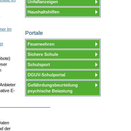
Unfallanzeigen
Haushaltshilfen
m
ner im
Portale
er
Feuerwehren
Sichere Schule
ebote)
eser
Schulsport
h
DGUV-Schulportal
Anbieter
Gefährdungsbeurteilung
ative E-
psychische Belastung
______________________
Daten
nd der