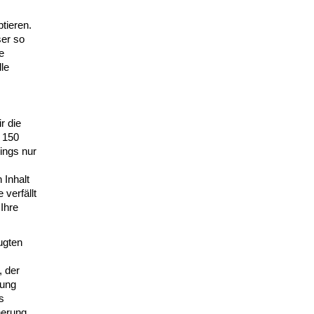
tieren.
ser so
e
le
r die
 150
ings nur
 Inhalt
verfällt
Ihre
ugten
, der
lung
s
herung