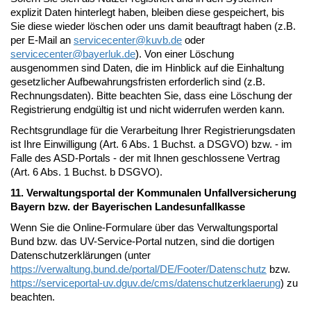
explizit Daten hinterlegt haben, bleiben diese gespeichert, bis
Sie diese wieder löschen oder uns damit beauftragt haben (z.B.
per E-Mail an
servicecenter@
kuvb.de
oder
servicecenter@
bayerluk.de
). Von einer Löschung
ausgenommen sind Daten, die im Hinblick auf die Einhaltung
gesetzlicher Aufbewahrungsfristen erforderlich sind (z.B.
Rechnungsdaten). Bitte beachten Sie, dass eine Löschung der
Registrierung endgültig ist und nicht widerrufen werden kann.
Rechtsgrundlage für die Verarbeitung Ihrer Registrierungsdaten
ist Ihre Einwilligung (Art. 6 Abs. 1 Buchst. a DSGVO) bzw. - im
Falle des ASD-Portals - der mit Ihnen geschlossene Vertrag
(Art. 6 Abs. 1 Buchst. b DSGVO).
11. Verwaltungsportal der Kommunalen Unfallversicherung
Bayern bzw. der Bayerischen Landesunfallkasse
Wenn Sie die Online-Formulare über das Verwaltungsportal
Bund bzw. das UV-Service-Portal nutzen, sind die dortigen
Datenschutzerklärungen (unter
https://verwaltung.bund.de/portal/DE/Footer/Datenschutz
bzw.
https://serviceportal-uv.dguv.de/cms/datenschutzerklaerung
) zu
beachten.