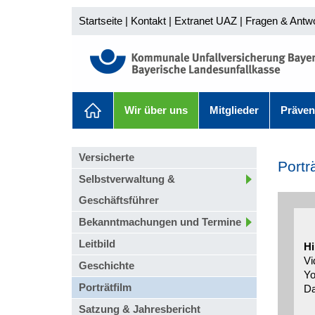
Startseite
|
Kontakt
|
Extranet UAZ
|
Fragen & Antw
Wir über uns
Mitglieder
Präven
Versicherte
Porträ
Selbstverwaltung &
Geschäftsführer
Bekanntmachungen und Termine
Leitbild
Hi
Vi
Geschichte
Yo
Porträtfilm
Da
Satzung & Jahresbericht