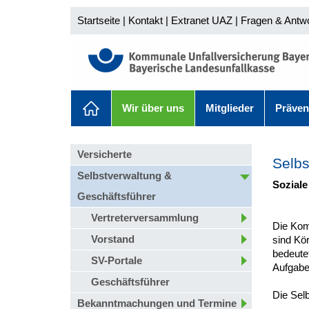
Startseite
|
Kontakt
|
Extranet UAZ
|
Fragen & Antw
Wir über uns
Mitglieder
Präven
Versicherte
Selbs
Selbstverwaltung &
Soziale
Geschäftsführer
Vertreterversammlung
Die Kom
Vorstand
sind Kör
bedeutet
SV-Portale
Aufgaben
Geschäftsführer
Die Sel
Bekanntmachungen und Termine