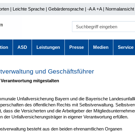
orten
|
Leichte Sprache
|
Gebärdensprache
| -A A
+A |
Normalansicht 
tion
ASD
Leistungen
Presse
Medien
Service
tverwaltung und Geschäftsführer
 Verantwortung mitgestalten
munale Unfallversicherung Bayern und die Bayerische Landesunfal
perschaften des öffentlichen Rechts mit Selbstverwaltung. Selbstver
, dass die Versicherten und die Arbeitgeber der Mitgliedsunternehme
 der Unfallversicherungsträger in eigener Verantwortung erfüllen.
bstverwaltung besteht aus den beiden ehrenamtlichen Organen