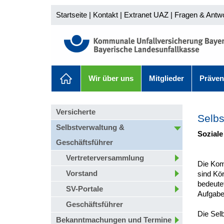
Startseite
|
Kontakt
|
Extranet UAZ
|
Fragen & Antw
Wir über uns
Mitglieder
Präven
Versicherte
Selbs
Selbstverwaltung &
Soziale
Geschäftsführer
Vertreterversammlung
Die Kom
Vorstand
sind Kör
bedeutet
SV-Portale
Aufgaben
Geschäftsführer
Die Sel
Bekanntmachungen und Termine