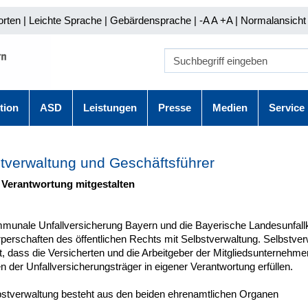
orten
|
Leichte Sprache
|
Gebärdensprache
| -A A
+A |
Normalansicht 
tion
ASD
Leistungen
Presse
Medien
Service
tverwaltung und Geschäftsführer
 Verantwortung mitgestalten
munale Unfallversicherung Bayern und die Bayerische Landesunfal
perschaften des öffentlichen Rechts mit Selbstverwaltung. Selbstver
, dass die Versicherten und die Arbeitgeber der Mitgliedsunternehme
 der Unfallversicherungsträger in eigener Verantwortung erfüllen.
bstverwaltung besteht aus den beiden ehrenamtlichen Organen