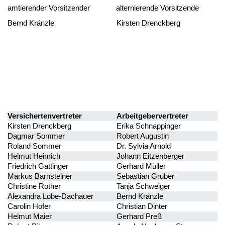
amtierender Vorsitzender alternierende Vorsitzende
Bernd Kränzle Kirsten Drenckberg
Versichertenvertreter
Arbeitgebervertreter
Kirsten Drenckberg
Erika Schnappinger
Dagmar Sommer
Robert Augustin
Roland Sommer
Dr. Sylvia Arnold
Helmut Heinrich
Johann Eitzenberger
Friedrich Gattinger
Gerhard Müller
Markus Barnsteiner
Sebastian Gruber
Christine Rother
Tanja Schweiger
Alexandra Lobe-Dachauer
Bernd Kränzle
Carolin Hofer
Christian Dinter
Helmut Maier
Gerhard Preß