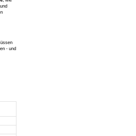
 und
en
 müssen
en - und