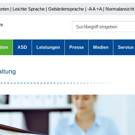
orten
|
Leichte Sprache
|
Gebärdensprache
| -A A
+A |
Normalansicht 
tion
ASD
Leistungen
Presse
Medien
Service
ltung