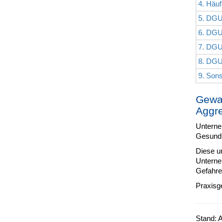
4. Häuf
5. DGU
6. DGU
7. DGU
8. DGU
9. Son
Gewal
Aggre
Unterne
Gesundhe
Diese um
Unterne
Gefahre
Praxisg
Stand: 