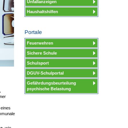
Unfallanzeigen
Haushaltshilfen
Portale
Feuerwehren
Sichere Schule
Schulsport
DGUV-Schulportal
Gefährdungsbeurteilung
psychische Belastung
,
ner
 eines
ommunale
ne
, wie