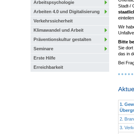
Arbeitspsychologie
Stadt-/
Arbeiten 4.0 und Digitalisierung
staatli
einteilen
Verkehrssicherheit
Wir hab
Klimawandel und Arbeit
Unfallv
Präventionskultur gestalten
Bitte b
Sie dort
Seminare
das in d
Erste Hilfe
Bei Frag
Erreichbarkeit
Aktue
1. Gew
Übergr
2. Bran
3. Verk