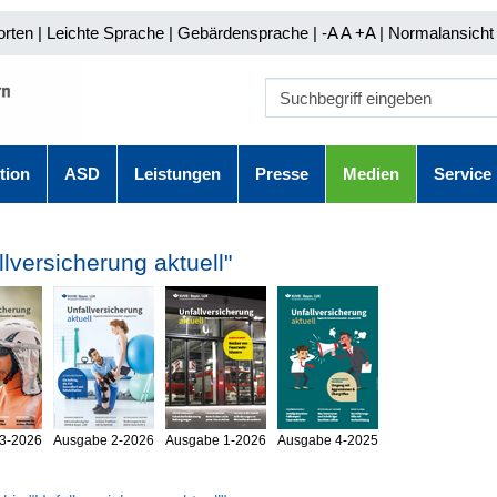
orten
|
Leichte Sprache
|
Gebärdensprache
| -A A
+A |
Normalansicht 
tion
ASD
Leistungen
Presse
Medien
Service
llversicherung aktuell"
3-2026
Ausgabe 2-2026
Ausgabe 1-2026
Ausgabe 4-2025