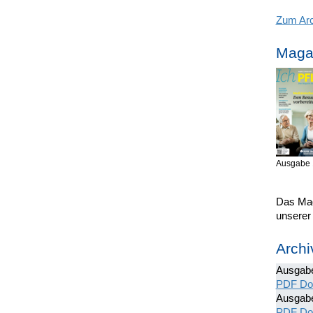
Zum Arc
Magaz
Ausgabe 
Das Mag
unserer
Archi
Ausgab
PDF Do
Ausgab
PDF Do