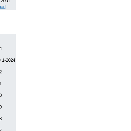
-2001
oad
4
+1-2024
2
1
0
9
8
7