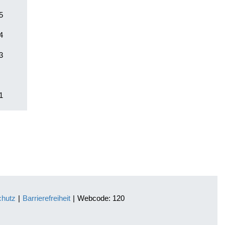
5
4
3
1
chutz
|
Barrierefreiheit
|
Webcode: 120