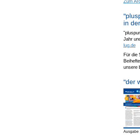
Zum Arch
"plus
in de
"pluspun
Jahr und
lug.de
Für die 
Beihefte
unsere 
"der 
Ausgabe 