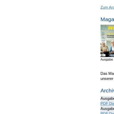
Zum Arc
Magaz
Ausgabe 
Das Mag
unserer
Archi
Ausgab
PDF Do
Ausgab
PDF Do