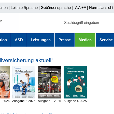
orten
|
Leichte Sprache
|
Gebärdensprache
| -A A
+A |
Normalansicht 
tion
ASD
Leistungen
Presse
Medien
Service
llversicherung aktuell"
3-2026
Ausgabe 2-2026
Ausgabe 1-2026
Ausgabe 4-2025