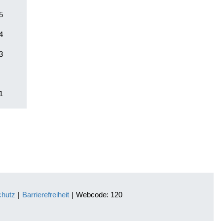
5
4
3
1
chutz
|
Barrierefreiheit
|
Webcode: 120