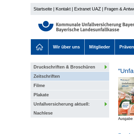
Startseite
|
Kontakt
|
Extranet UAZ
|
Fragen & Antw
Wir über uns
Mitglieder
Präven
Druckschriften & Broschüren
"Unfa
Zeitschriften
Filme
Plakate
Unfallversicherung aktuell:
Nachlese
Ausgabe 