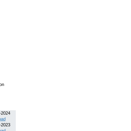
on
-2024
oad
-2023
oad