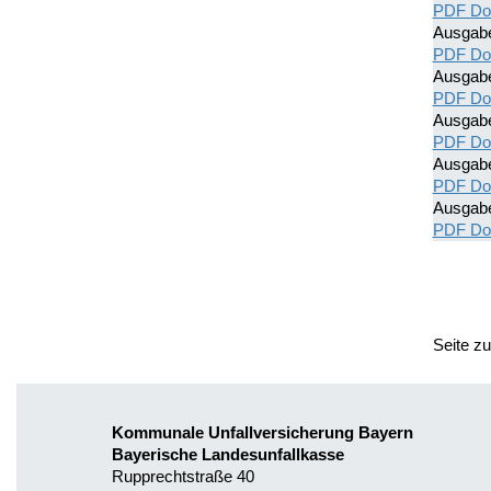
PDF Do
Ausgab
PDF Do
Ausgab
PDF Do
Ausgab
PDF Do
Ausgab
PDF Do
Ausgab
PDF Do
Seite z
Kommunale Unfallversicherung Bayern
Bayerische Landesunfallkasse
Rupprechtstraße 40