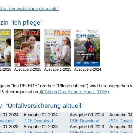
hiv "der weiß-blaue pluspunkt"
in "Ich pflege"
1-2026
Ausgabe 2-2025
Ausgabe 1-2025
Ausgabe 2-2024
azin "Ich PFLEGE" (vorher: "Pflege daheim") wird herausgegeben v
 Partnerorganisation
"Aktion Das Sichere Haus" (DSH).
v: "Unfallversicherung aktuell"
e 01-2024
Ausgabe 02-2024
Ausgabe 03-2024
Ausgabe 04
wnload
PDF Download
PDF Download
PDF Downl
e 01-2023
Ausgabe 02-2023
Ausgabe 03-2023
Ausgabe 04
wnload
PDF Download
PDF Download
PDF Downl