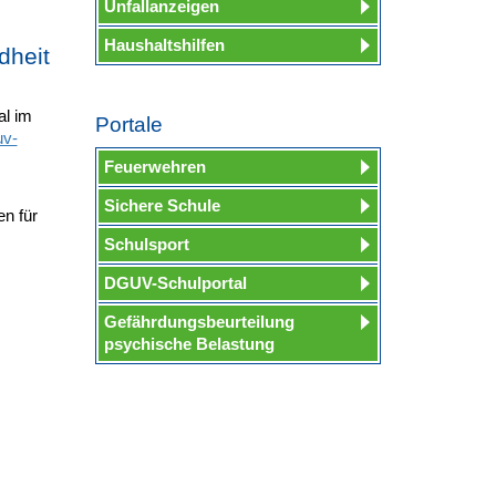
Unfallanzeigen
Haushaltshilfen
dheit
al im
Portale
uv-
Feuerwehren
Sichere Schule
en für
Schulsport
DGUV-Schulportal
Gefährdungsbeurteilung
psychische Belastung